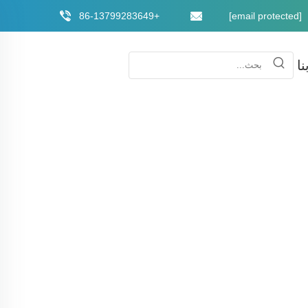
+86-13799283649
[email protected]
ا