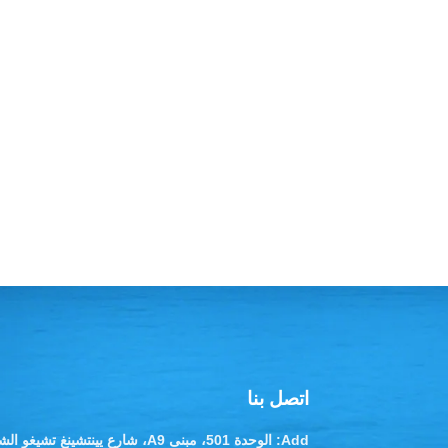
اتصل بنا
Add: الوحدة 501، مبنى A9، شارع يينتشينغ تشيغو