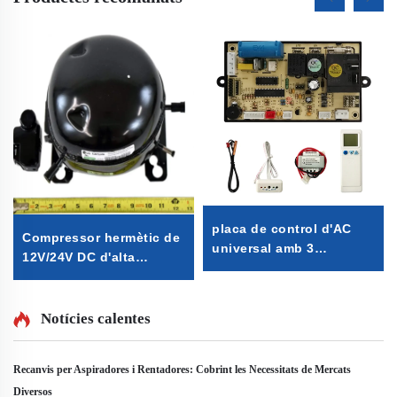
placa de control d'AC
Compressor hermètic de
universal amb 3
12V/24V DC d'alta
velocitats placa de
qualitat amb refrigerant
control d'aire
R600A per a frigorífics i
condicionat universal
congeladors muntats en
Notícies calentes
placa de control d'AC
vehicles
universal per a Split AC
Recanvis per Aspiradores i Rentadores: Cobrint les Necessitats de Mercats
Diversos