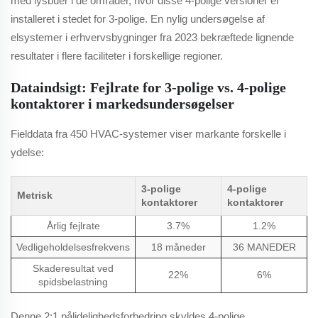
med lysbuer i de områder, hvor disse 4-polige versioner er
installeret i stedet for 3-polige. En nylig undersøgelse af
elsystemer i erhvervsbygninger fra 2023 bekræftede lignende
resultater i flere faciliteter i forskellige regioner.
Dataindsigt: Fejlrate for 3-polige vs. 4-polige
kontaktorer i markedsundersøgelser
Fielddata fra 450 HVAC-systemer viser markante forskelle i
ydelse:
3-polige
4-polige
Metrisk
kontaktorer
kontaktorer
Årlig fejlrate
3.7%
1.2%
Vedligeholdelsesfrekvens
18 måneder
36 MANEDER
Skaderesultat ved
22%
6%
spidsbelastning
Denne 2:1 pålidelighedsforbedring skyldes 4-polige