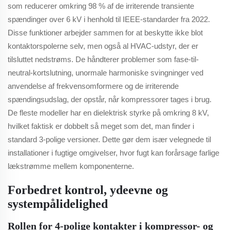
som reducerer omkring 98 % af de irriterende transiente
spændinger over 6 kV i henhold til IEEE-standarder fra 2022.
Disse funktioner arbejder sammen for at beskytte ikke blot
kontaktorspolerne selv, men også al HVAC-udstyr, der er
tilsluttet nedstrøms. De håndterer problemer som fase-til-
neutral-kortslutning, unormale harmoniske svingninger ved
anvendelse af frekvensomformere og de irriterende
spændingsudslag, der opstår, når kompressorer tages i brug.
De fleste modeller har en dielektrisk styrke på omkring 8 kV,
hvilket faktisk er dobbelt så meget som det, man finder i
standard 3-polige versioner. Dette gør dem især velegnede til
installationer i fugtige omgivelser, hvor fugt kan forårsage farlige
lækstrømme mellem komponenterne.
Forbedret kontrol, ydeevne og
systempålidelighed
Rollen for 4-polige kontakter i kompressor- og