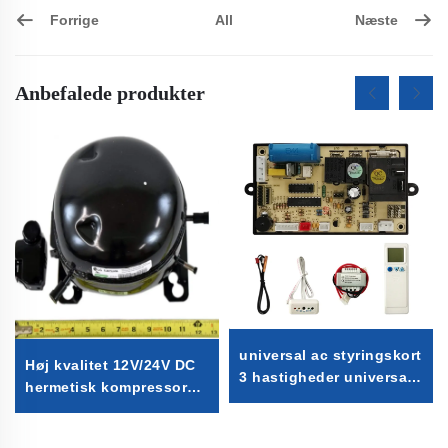
Forrige
Næste
All
Anbefalede produkter
universal ac styringskort
Høj kvalitet 12V/24V DC
3 hastigheder universal
hermetisk kompressor
aircondition styringskort
R600A køledele til brug i
universal a/c
køleskabe og fryser på
styringskort til Split AC