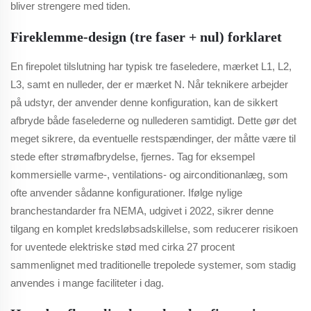
bliver strengere med tiden.
Fireklemme-design (tre faser + nul) forklaret
En firepolet tilslutning har typisk tre faseledere, mærket L1, L2,
L3, samt en nulleder, der er mærket N. Når teknikere arbejder
på udstyr, der anvender denne konfiguration, kan de sikkert
afbryde både faselederne og nullederen samtidigt. Dette gør det
meget sikrere, da eventuelle restspændinger, der måtte være til
stede efter strømafbrydelse, fjernes. Tag for eksempel
kommersielle varme-, ventilations- og airconditionanlæg, som
ofte anvender sådanne konfigurationer. Ifølge nylige
branchestandarder fra NEMA, udgivet i 2022, sikrer denne
tilgang en komplet kredsløbsadskillelse, som reducerer risikoen
for uventede elektriske stød med cirka 27 procent
sammenlignet med traditionelle trepolede systemer, som stadig
anvendes i mange faciliteter i dag.