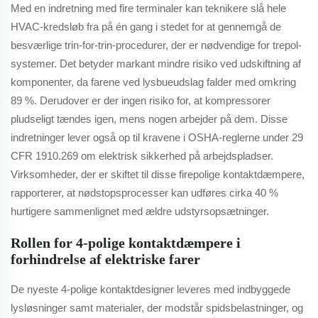
Med en indretning med fire terminaler kan teknikere slå hele
HVAC-kredsløb fra på én gang i stedet for at gennemgå de
besværlige trin-for-trin-procedurer, der er nødvendige for trepol-
systemer. Det betyder markant mindre risiko ved udskiftning af
komponenter, da farene ved lysbueudslag falder med omkring
89 %. Derudover er der ingen risiko for, at kompressorer
pludseligt tændes igen, mens nogen arbejder på dem. Disse
indretninger lever også op til kravene i OSHA-reglerne under 29
CFR 1910.269 om elektrisk sikkerhed på arbejdspladser.
Virksomheder, der er skiftet til disse firepolige kontaktdæmpere,
rapporterer, at nødstopsprocesser kan udføres cirka 40 %
hurtigere sammenlignet med ældre udstyrsopsætninger.
Rollen for 4-polige kontaktdæmpere i
forhindrelse af elektriske farer
De nyeste 4-polige kontaktdesigner leveres med indbyggede
lysløsninger samt materialer, der modstår spidsbelastninger, og