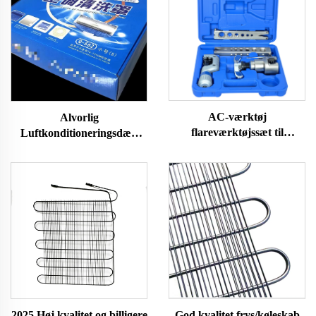
AC-værktøj
Alvorlig
flareværktøjssæt til
Luftkonditioneringsdæk
klimaanlæg kobber-rør
med afløbs slange, ideel til
flareværktøjssæt CT-275
hjemme/erhvervsbrug
CT278, CT-N806AM-L,
CT-526
2025 Høj kvalitet og billigere
God kvalitet frys/køleskab