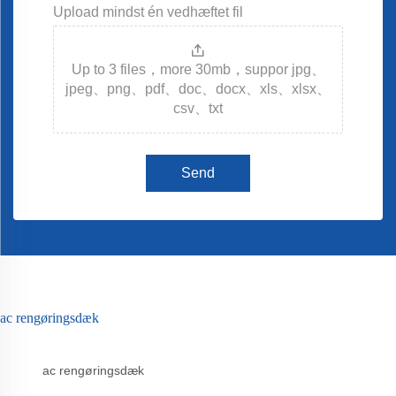
Upload mindst én vedhæftet fil
Up to 3 files，more 30mb，suppor jpg、
jpeg、png、pdf、doc、docx、xls、xlsx、
csv、txt
Send
ac rengøringsdæk
ac rengøringsdæk