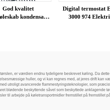
God kvalitet
Digital termostat
køleskab kondensator
3000 974 Elektr
e tube kondensator
temperaturregulato
husholdningskøles
koldtvandsbeholder
husholdningsappar
etørslen, er værdien endnu tydeligere beskrevet køling. Da dette 
smæssige huller, og vi kan regnes med, at jeres drift kan være 
 med utroligt avancerede flammestyringsteknologier, som præci
varet blødende beskyttende såvel som beskyttede anklagende t
r til arbejde på køletransportmidler fremstillet på fremstillet på f