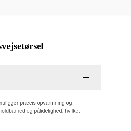
vejsetørsel
r muliggør præcis opvarmning og
holdbarhed og pålidelighed, hvilket