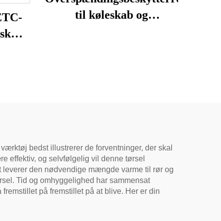
til køleskab og
 ETC-
aircondition, reservedel
isk
4TM-B
r til
kab,
 til
ater
værktøj bedst illustrerer de forventninger, der skal
effektiv, og selvfølgelig vil denne tørsel
st leverer den nødvendige mængde varme til rør og
ørsel. Tid og omhyggelighed har sammensat
remstillet på fremstillet på at blive. Her er din