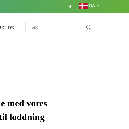
DA
akt os
ne med vores
til loddning