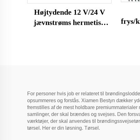
Højtydende 12 V/24 V
frys/
jævnstrøms hermetisk
wir
kompressor R600A
køleanlæg til biler og
køleskabe
For personer hvis job er relateret til brøndingslodd
opsummeres og forstås. Xiamen Bestyn dækker ydelse
fremstilles af de mest holdbare premiummaterialer
samlinger, der skal brændes og svejses. Den fors
værktøjer, der skal anvendes til brøndingssvejsetørsle
tørsel. Her er din løsning. Tørsel.