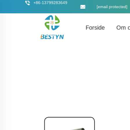
+86-13799283649
[email protected]
Forside
Om 