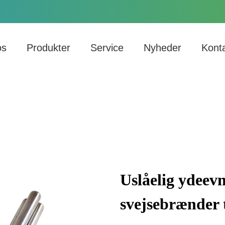
os
Produkter
Service
Nyheder
Kont
Uslåelig ydeev
svejsebrænder 