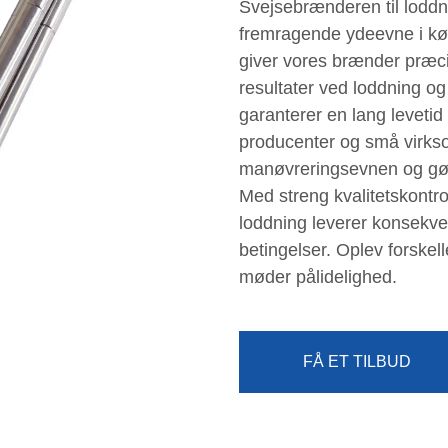
Svejsebrænderen til loddni
fremragende ydeevne i kø
giver vores brænder præcis
resultater ved loddning o
garanterer en lang levetid 
producenter og små virks
manøvreringsevnen og gør 
Med streng kvalitetskontro
loddning leverer konsekve
betingelser. Oplev forske
møder pålidelighed.
FÅ ET TILBUD