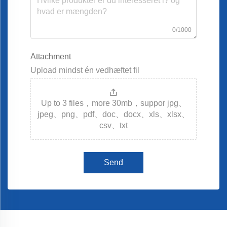
0/1000
Attachment
Upload mindst én vedhæftet fil
Up to 3 files，more 30mb，suppor jpg、
jpeg、png、pdf、doc、docx、xls、xlsx、
csv、txt
Send