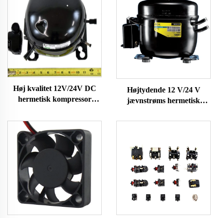
Høj kvalitet 12V/24V DC
Højtydende 12 V/24 V
hermetisk kompressor
jævnstrøms hermetisk
R600A køledele til brug i
kompressor R600A
køleskabe og fryser på
køleanlæg til biler og
køretøjer
køleskabe