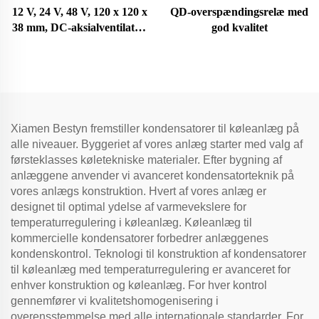
12 V, 24 V, 48 V, 120 x 120 x
QD-overspændingsrelæ med
38 mm, DC-aksialventilator,
god kvalitet
varmeafledningsventilator
Xiamen Bestyn fremstiller kondensatorer til køleanlæg på
alle niveauer. Byggeriet af vores anlæg starter med valg af
førsteklasses køletekniske materialer. Efter bygning af
anlæggene anvender vi avanceret kondensatorteknik på
vores anlægs konstruktion. Hvert af vores anlæg er
designet til optimal ydelse af varmevekslere for
temperaturregulering i køleanlæg. Køleanlæg til
kommercielle kondensatorer forbedrer anlæggenes
kondenskontrol. Teknologi til konstruktion af kondensatorer
til køleanlæg med temperaturregulering er avanceret for
enhver konstruktion og køleanlæg. For hver kontrol
gennemfører vi kvalitetshomogenisering i
overensstemmelse med alle internationale standarder. For