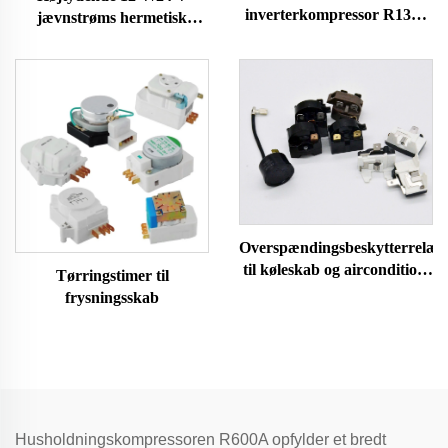
inverterkompressor R134a
jævnstrøms hermetisk
R600a kølemidler 1/4 hk
kompressor R600A
elektrisk luftkompressor
køleanlæg til biler og
mini scroll bil klimaanlæg
køleskabe
modeller
Overspændingsbeskytterrelæ
til køleskab og aircondition,
Tørringstimer til
reservedel 4TM-B
frysningsskab
Husholdningskompressoren R600A opfylder et bredt