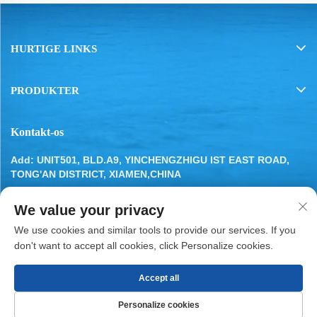
HURTIGE LINKS
PRODUKTER
Kontakt-os
Add: UNIT501, BLD.A9, YINCHENGZHIGU IST EAST ROAD,
TONG'AN DISTRICT, XIAMEN,CHINA
Tel:
13799283649
We value your privacy
E-mail:
[email protected]
We use cookies and similar tools to provide our services. If you
don't want to accept all cookies, click Personalize cookies.
Accept all
Copyright © 2025 af XIAMEN BESTYN REFRIGERATION
Personalize cookies
PARTS CO., LTD.
Privatlivspolitik