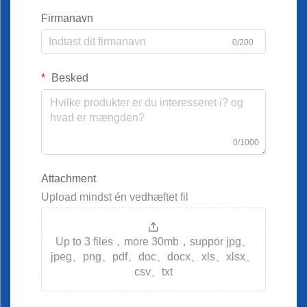
Firmanavn
0/200
Besked
0/1000
Attachment
Upload mindst én vedhæftet fil
Up to 3 files，more 30mb，suppor jpg、
jpeg、png、pdf、doc、docx、xls、xlsx、
csv、txt