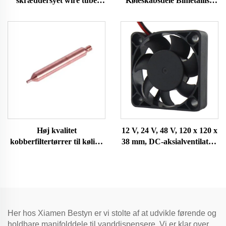
skræddersyet wire tube
Køleskabsdele Bimetallisk
kondensator med
temperatursensor
korrosionsbestandighed til
Reservestats til
HVAC-systemer
frysningstermostat
Høj kvalitet
12 V, 24 V, 48 V, 120 x 120 x
kobberfiltertørrer til køling
38 mm, DC-aksialventilator,
og aircondition
varmeafledningsventilator
Her hos Xiamen Bestyn er vi stolte af at udvikle førende og
holdbare manifolddele til vanddispensere. Vi er klar over,