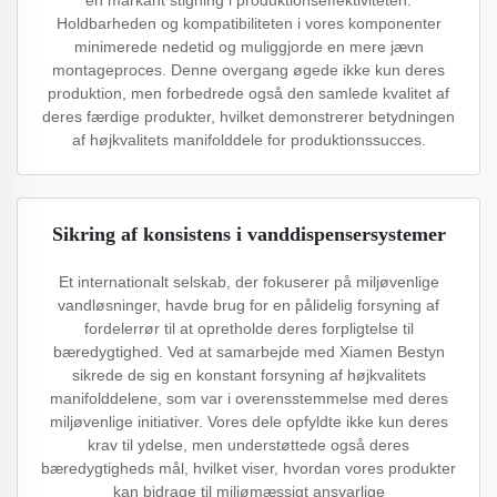
en markant stigning i produktionseffektiviteten.
Holdbarheden og kompatibiliteten i vores komponenter
minimerede nedetid og muliggjorde en mere jævn
montageproces. Denne overgang øgede ikke kun deres
produktion, men forbedrede også den samlede kvalitet af
deres færdige produkter, hvilket demonstrerer betydningen
af højkvalitets manifolddele for produktionssucces.
Sikring af konsistens i vanddispensersystemer
Et internationalt selskab, der fokuserer på miljøvenlige
vandløsninger, havde brug for en pålidelig forsyning af
fordelerrør til at opretholde deres forpligtelse til
bæredygtighed. Ved at samarbejde med Xiamen Bestyn
sikrede de sig en konstant forsyning af højkvalitets
manifolddelene, som var i overensstemmelse med deres
miljøvenlige initiativer. Vores dele opfyldte ikke kun deres
krav til ydelse, men understøttede også deres
bæredygtigheds mål, hvilket viser, hvordan vores produkter
kan bidrage til miljømæssigt ansvarlige