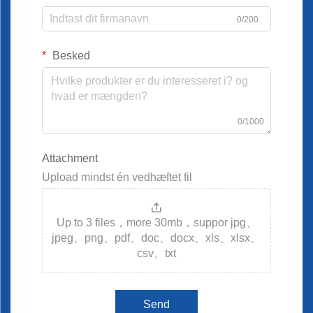
0/200
Besked
0/1000
Attachment
Upload mindst én vedhæftet fil
Up to 3 files，more 30mb，suppor jpg、
jpeg、png、pdf、doc、docx、xls、xlsx、
csv、txt
Send