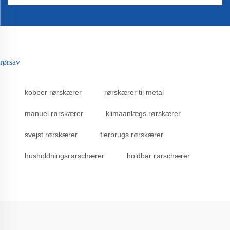
rørsav
kobber rørskærer
rørskærer til metal
manuel rørskærer
klimaanlægs rørskærer
svejst rørskærer
flerbrugs rørskærer
husholdningsrørschærer
holdbar rørschærer