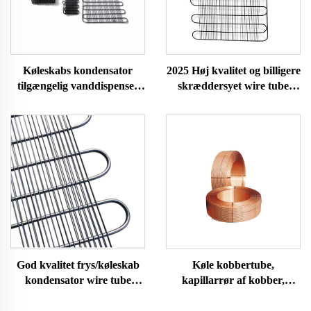
Køleskabs kondensator
2025 Høj kvalitet og billigere
tilgængelig vanddispenser
skræddersyet wire tube
rørfanger rustfri stål
kondensator med
korrosionsbestandighed til
HVAC-systemer
God kvalitet frys/køleskab
Køle kobbertube,
kondensator wire tube
kapillarrør af kobber,
kondensator
aircondition og køleskab
kobbertube