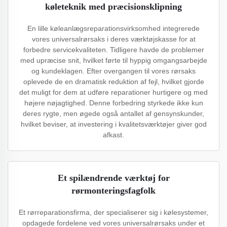
køleteknik med præcisionsklipning
En lille køleanlægsreparationsvirksomhed integrerede
vores universalrørsaks i deres værktøjskasse for at
forbedre servicekvaliteten. Tidligere havde de problemer
med upræcise snit, hvilket førte til hyppig omgangsarbejde
og kundeklagen. Efter overgangen til vores rørsaks
oplevede de en dramatisk reduktion af fejl, hvilket gjorde
det muligt for dem at udføre reparationer hurtigere og med
højere nøjagtighed. Denne forbedring styrkede ikke kun
deres rygte, men øgede også antallet af gensynskunder,
hvilket beviser, at investering i kvalitetsværktøjer giver god
afkast.
Et spilændrende værktøj for
rørmonteringsfagfolk
Et rørreparationsfirma, der specialiserer sig i kølesystemer,
opdagede fordelene ved vores universalrørsaks under et