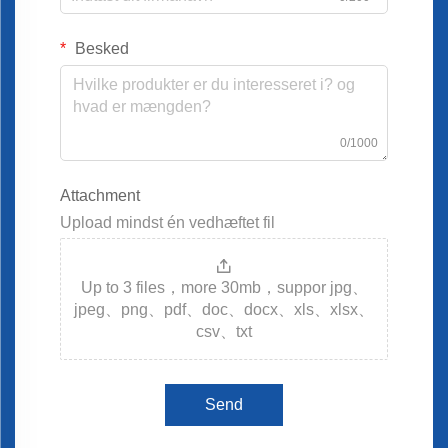
Besked
0/1000
Attachment
Upload mindst én vedhæftet fil
Up to 3 files，more 30mb，suppor jpg、
jpeg、png、pdf、doc、docx、xls、xlsx、
csv、txt
Send