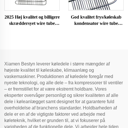
2025 Høj kvalitet og billigere
God kvalitet frys/køleskab
skræddersyet wire tube
kondensator wire tube
kondensator med
kondensator
korrosionsbestandighed til
HVAC-systemer
Xiamen Bestyn leverer køledele i større mængder af
højeste kvalitet til køleskabe, klimaanlæg og
vaskemaskiner. Produktionen af køledele foregår med
nyeste teknologi, og alle dele – fra kompressorer til ventiler
– er fremstillet for at være ekstremt holdbare. Vores
eksperter overvåger personligt og sikrer kvaliteten af alle
dele i køleanlægget samt designet for at garantere fuld
overholdelse af branchens standarder. Holdbarheden af
dele er en af de vigtigste faktorer ved arbejde med
køleteknik, hvilket er grunden til, at vi fokuserer på
varigheden af de funktionelle dele. Vi arbejder hele tiden