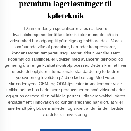
premium lagerløsninger til
køleteknik
I Xiamen Bestyn specialiserer vi os i at levere
kvalitetskomponenter til køleteknik i stor mængde, så din
virksomhed har adgang til pålidelige og holdbare dele. Vores
omfattende vifte af produkter, herunder kompressorer,
kondensatorer, temperaturregulatorer, tidsur, ventiler samt
koberrør og samlinger, er udviklet med avanceret teknologi og
gennemgår strenge kvalitetskontrolprocesser. Dette sikrer, at hver
eneste del opfylder internationale standarder og forbedrer
ydeevnen og levetiden på dine køleanlæg. Med vores
skræddersyede OEM- og ODM-tjenester imødekommer vi de
unikke behov hos både store producenter og små virksomheder
og gør os dermed til en pålidelig partner i din vareskakkel. Vores
engagement i innovation og kundetilfredshed har gjort, at vi er
anerkendt på globale markeder, og sikrer, at du får den bedste
værdi for din investering.