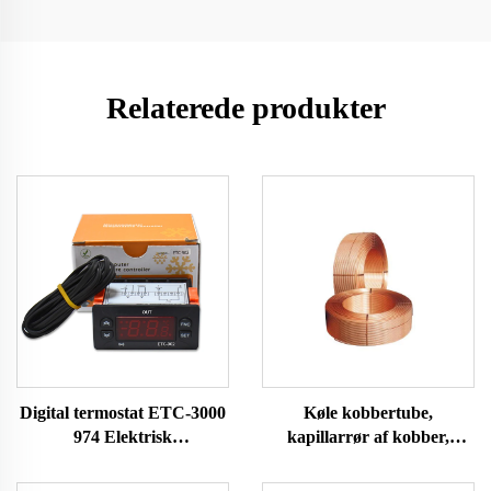
Relaterede produkter
Digital termostat ETC-3000
Køle kobbertube,
974 Elektrisk
kapillarrør af kobber,
temperaturregulator til
aircondition og køleskab
husholdningskøleskab,
kobbertube