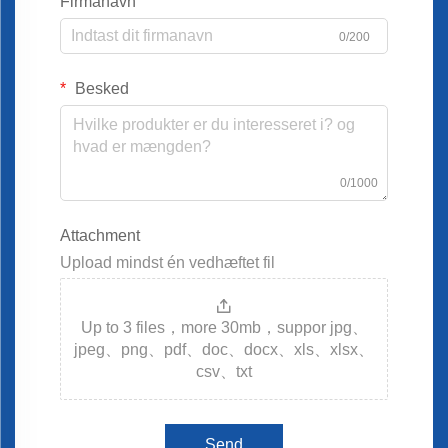
Firmanavn
0/200
Besked
0/1000
Attachment
Upload mindst én vedhæftet fil
Up to 3 files，more 30mb，suppor jpg、
jpeg、png、pdf、doc、docx、xls、xlsx、
csv、txt
Send