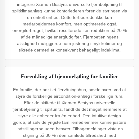
integrere Xiamen Bestyns universelle fjernbetjening til
splitklimaanlæg kunne kontorlederen forenkle styringen via
en enkelt enhed. Dette forbedrede ikke kun
medarbejdernes komfort, men optimerede også
energiforbruget, hvilket resulterede i en reduktion på 20 %
af de månedlige energiudgifter. Fjernbetjeningens
alsidighed muliggjorde nem justering i myldretimer og
sikrede dermed et konsekvent behageligt indeklima.
Forenkling af hjemmekøling for familier
En familie, der bor i et flervåningshus, havde svært ved at
styre de forskellige aircondition-anlæg i forskellige rum.
Efter de skiftede til Xiamen Bestyns universelle
fjernbetjening til splitunits, fandt de det meget nemmere at
styre alle enheder fra én enhed. Den intuitive design
gjorde, at selv de yngste familiemedlemmer kunne justere
indstillingerne uden besvær. Tilbagemeldinger viste en
stigning på 30 % i den samlede tilfredshed med