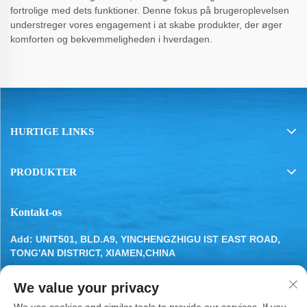
fortrolige med dets funktioner. Denne fokus på brugeroplevelsen
understreger vores engagement i at skabe produkter, der øger
komforten og bekvemmeligheden i hverdagen.
HURTIGE LINKS
PRODUKTER
Kontakt-os
Add: UNIT501, BLD.A9, YINCHENGZHIGU IST EAST ROAD,
TONG'AN DISTRICT, XIAMEN,CHINA
Tel:
13799283649
We value your privacy
E-mail:
[email protected]