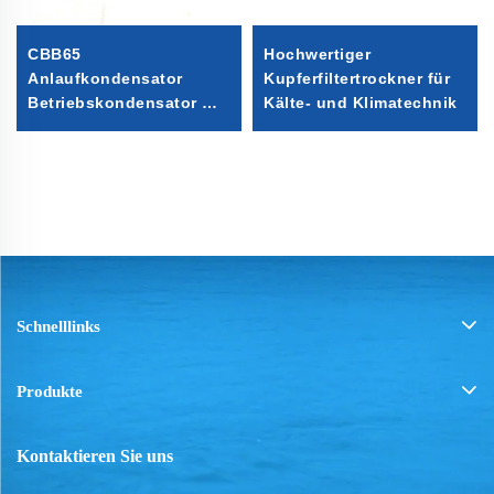
CBB65
Hochwertiger
Anlaufkondensator
Kupferfiltertrockner für
Betriebskondensator mit
Kälte- und Klimatechnik
hoher Qualität
Schnelllinks
Produkte
Kontaktieren Sie uns