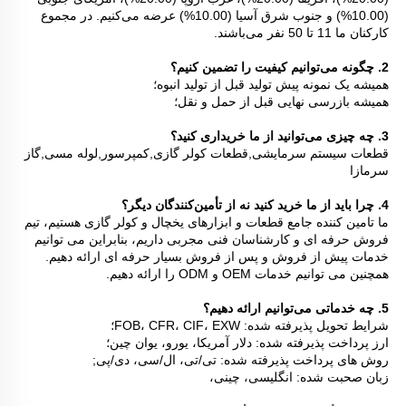
(10.00%) و جنوب شرق آسیا (10.00%) عرضه می‌کنیم. در مجموع 
کارکنان ما 11 تا 50 نفر می‌باشند. 
2. چگونه می‌توانیم کیفیت را تضمین کنیم؟   
همیشه یک نمونه پیش تولید قبل از تولید انبوه؛   
همیشه بازرسی نهایی قبل از حمل و نقل؛   
3. چه چیزی می‌توانید از ما خریداری کنید؟   
قطعات سیستم سرمایشی,قطعات کولر گازی,کمپرسور,لوله مسی,گاز 
سرمازا 
4. چرا باید از ما خرید کنید نه از تأمین‌کنندگان دیگر؟   
ما تامین کننده جامع قطعات و ابزارهای یخچال و کولر گازی هستیم، تیم 
فروش حرفه ای و کارشناسان فنی مجربی داریم، بنابراین می توانیم 
خدمات پیش از فروش و پس از فروش بسیار حرفه ای ارائه دهیم. 
همچنین می توانیم خدمات OEM و ODM را ارائه دهیم. 
5. چه خدماتی می‌توانیم ارائه دهیم؟   
شرایط تحویل پذیرفته شده: FOB، CFR، CIF، EXW؛ 
ارز پرداخت پذیرفته شده: دلار آمریکا، یورو، یوان چین؛   
روش های پرداخت پذیرفته شده: تی/تی، ال/سی، دی/پی; 
زبان صحبت شده: انگلیسی، چینی، 