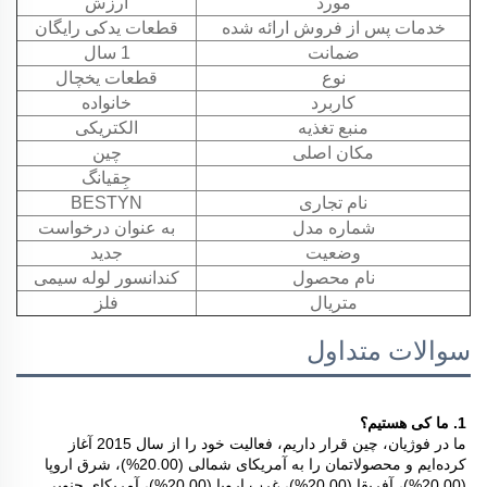
مورد
ارزش
خدمات پس از فروش ارائه شده
قطعات یدکی رایگان
ضمانت
1 سال
نوع
قطعات یخچال
کاربرد
خانواده
منبع تغذیه
الکتریکی
مکان اصلی
چین
جِقیانگ
نام تجاری
BESTYN
شماره مدل
به عنوان درخواست
وضعیت
جدید
نام محصول
کندانسور لوله سیمی
متریال
فلز
سوالات متداول
1. ما کی هستیم؟   
ما در فوژیان، چین قرار داریم، فعالیت خود را از سال 2015 آغاز 
کرده‌ایم و محصولاتمان را به آمریکای شمالی (20.00%)، شرق اروپا 
(20.00%)، آفریقا (20.00%)، غرب اروپا (20.00%)، آمریکای جنوبی 