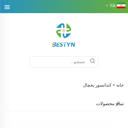
FA
خانه >
کندانسور یخچال
تمام محصولات