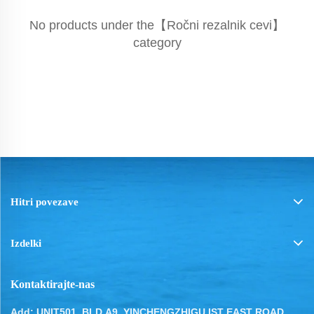
No products under the【Ročni rezalnik cevi】
category
Hitri povezave
Izdelki
Kontaktirajte-nas
Add: UNIT501, BLD.A9, YINCHENGZHIGU IST EAST ROAD,