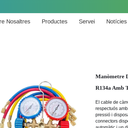
re Nosaltres
Productes
Servei
Notícies
Manòmetre D'
R134a Amb T
El cable de càrr
respectuós amb l
pressió i dispos
connectors disp
automàtic i un d