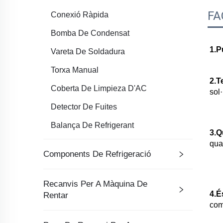
FA
Conexió Ràpida
Bomba De Condensat
1.P
Vareta De Soldadura
Torxa Manual
2.T
Coberta De Limpieza D'AC
sol·
Detector De Fuites
Balança De Refrigerant
3.Q
qua
Components De Refrigeració
Recanvis Per A Màquina De
4.É
Rentar
com