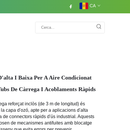
CA
alta I Baixa Per A Aire Condicionat
ubs De Càrrega I Acoblaments Ràpids
ega reforçat inclòs (de 3 m de longitud) és 
a capa d'ozó, apte per a aplicacions d'alta 
a de connectors ràpids d'ús industrial. Aquests 
osen de mecanismes antifuites amb blocatge 
isseny que evita errors per prevenir 