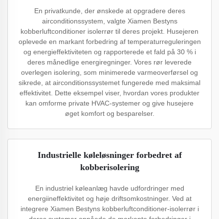
En privatkunde, der ønskede at opgradere deres
airconditionssystem, valgte Xiamen Bestyns
kobberluftconditioner isolerrør til deres projekt. Husejeren
oplevede en markant forbedring af temperaturreguleringen
og energieffektiviteten og rapporterede et fald på 30 % i
deres månedlige energiregninger. Vores rør leverede
overlegen isolering, som minimerede varmeoverførsel og
sikrede, at airconditionssystemet fungerede med maksimal
effektivitet. Dette eksempel viser, hvordan vores produkter
kan omforme private HVAC-systemer og give husejere
øget komfort og besparelser.
Industrielle køleløsninger forbedret af
kobberisolering
En industriel køleanlæg havde udfordringer med
energiineffektivitet og høje driftsomkostninger. Ved at
integrere Xiamen Bestyns kobberluftconditioner-isolerrør i
deres systemer opnåede de markante forbedringer i