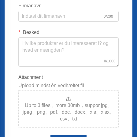
Firmanavn
0/200
Besked
0/1000
Attachment
Upload mindst én vedhæftet fil
Up to 3 files，more 30mb，suppor jpg、
jpeg、png、pdf、doc、docx、xls、xlsx、
csv、txt