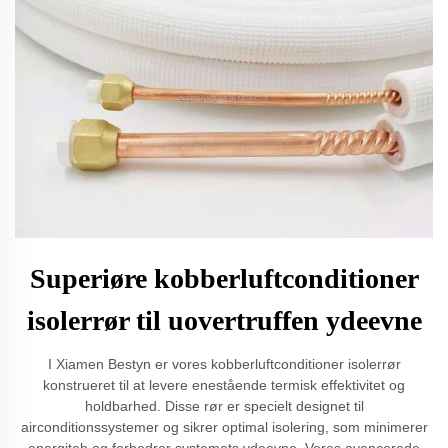
Superiøre kobberluftconditioner
isolerrør til uovertruffen ydeevne
I Xiamen Bestyn er vores kobberluftconditioner isolerrør
konstrueret til at levere enestående termisk effektivitet og
holdbarhed. Disse rør er specielt designet til
airconditionssystemer og sikrer optimal isolering, som minimerer
energitab og forbedrer systemets ydeevne. Vores avancerede