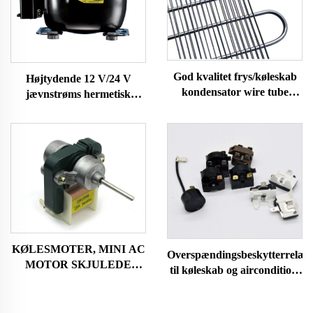
God kvalitet frys/køleskab
Højtydende 12 V/24 V
kondensator wire tube
jævnstrøms hermetisk
kondensator
kompressor R600A
køleanlæg til biler og
køleskabe
KØLESMOTER, MINI AC
Overspændingsbeskytterrelæ
MOTOR SKJULEDE
til køleskab og aircondition,
POLMOTORER
reservedel 4TM-B