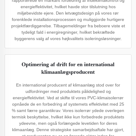
rapporterede en markant forbedring af indeklimakontrol og
energieffektivitet, hvilket havde stor tilslutning hos
miljøbevidste ejere. Den letvægtsdesign på vores rør
forenklede installationsprocessen og muliggjorde hurtigere
projektfærdiggørelse. Tilbagemeldinger fra beboere viste et
tydeligt fald i energiregninger, hvilket bekræftede
byggerens valg af vores højkvalitets isoleringsløsninger.
Optimering af drift for en international
klimaanlægsproducent
En international producent af klimaanlæg stod over for
udfordringer med produktets pålidelighed og
energieffektivitet. Ved at skifte til vores PVC-klimaisolerrør
opnåede de en forbedring af systemets effektivitet med 25
% samt færre garantikrav. Vores isolerrør ydede overlegen
termisk beskyttelse, hvilket ikke kun forbedrede produktets
ydeevne, men også forlængede levetiden for deres
klimaanlæg. Denne strategiske samarbejdsaftale har gjort,
at producenten nu er en førende aktør inden for