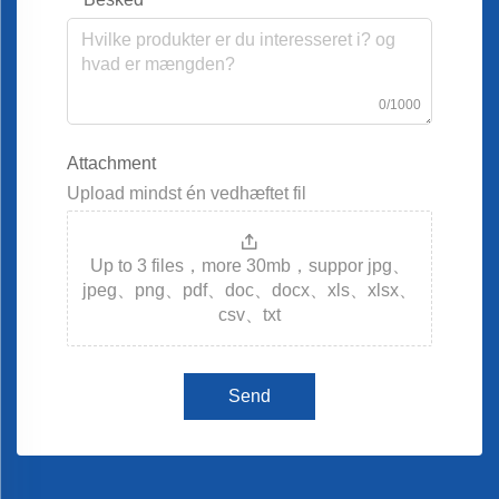
0/1000
Attachment
Upload mindst én vedhæftet fil
Up to 3 files，more 30mb，suppor jpg、
jpeg、png、pdf、doc、docx、xls、xlsx、
csv、txt
Send