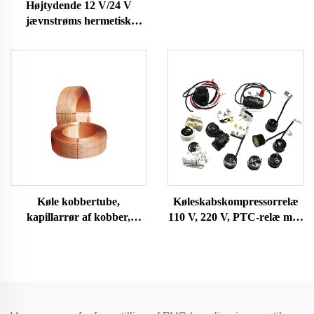
Højtydende 12 V/24 V
POLMOTORER
jævnstrøms hermetisk
kompressor R600A
køleanlæg til biler og
køleskabe
Køle kobbertube,
Køleskabskompressorrelæ
kapillarrør af kobber,
110 V, 220 V, PTC-relæ med
aircondition og køleskab
sølv- eller guldforkontakter
kobbertube
og god kvalitet