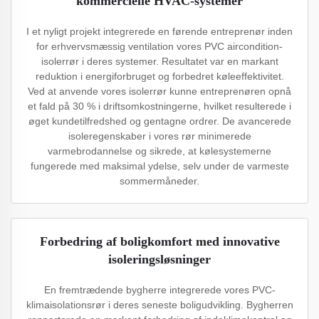
kommercielle HVAC-systemer
I et nyligt projekt integrerede en førende entreprenør inden
for erhvervsmæssig ventilation vores PVC aircondition-
isolerrør i deres systemer. Resultatet var en markant
reduktion i energiforbruget og forbedret køleeffektivitet.
Ved at anvende vores isolerrør kunne entreprenøren opnå
et fald på 30 % i driftsomkostningerne, hvilket resulterede i
øget kundetilfredshed og gentagne ordrer. De avancerede
isoleregenskaber i vores rør minimerede
varmebrodannelse og sikrede, at kølesystemerne
fungerede med maksimal ydelse, selv under de varmeste
sommermåneder.
Forbedring af boligkomfort med innovative
isoleringsløsninger
En fremtrædende bygherre integrerede vores PVC-
klimaisolationsrør i deres seneste boligudvikling. Bygherren