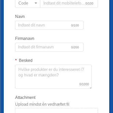
Code
0/100
Navn
0/100
Firmanavn
0/200
Besked
0/1000
Attachment
Upload mindst én vedhæftet fil