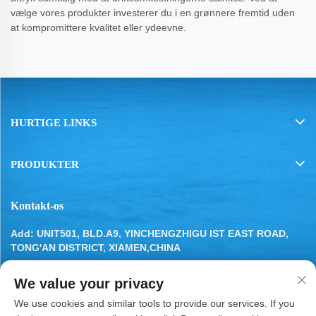
vælge vores produkter investerer du i en grønnere fremtid uden
at kompromittere kvalitet eller ydeevne.
HURTIGE LINKS
PRODUKTER
Kontakt-os
Add: UNIT501, BLD.A9, YINCHENGZHIGU IST EAST ROAD,
TONG'AN DISTRICT, XIAMEN,CHINA
Tel:
13799283649
We value your privacy
E-mail:
[email protected]
We use cookies and similar tools to provide our services. If you