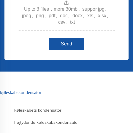
Up to 3 files，more 30mb，suppor jpg、
jpeg、png、pdf、doc、docx、xls、xlsx、
csv、txt
Send
køleskabskondensator
køleskabets kondensator
højtydende køleskabskondensator