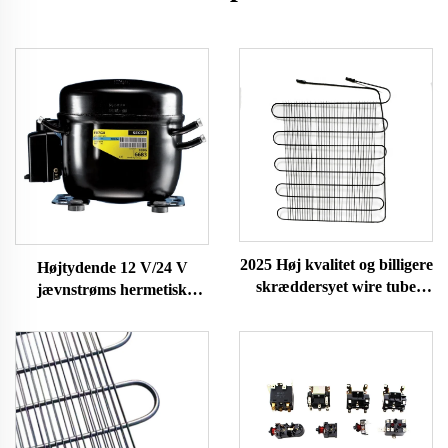
2025 Høj kvalitet og billigere
Højtydende 12 V/24 V
skræddersyet wire tube
jævnstrøms hermetisk
kondensator med
kompressor R600A
korrosionsbestandighed til
køleanlæg til biler og
HVAC-systemer
køleskabe