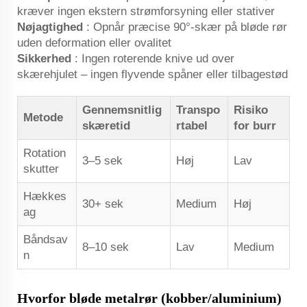
kræver ingen ekstern strømforsyning eller stativer
Nøjagtighed
: Opnår præcise 90°-skær på bløde rør
uden deformation eller ovalitet
Sikkerhed
: Ingen roterende knive ud over
skærehjulet – ingen flyvende spåner eller tilbagestød
Gennemsnitlig
Transpo
Risiko
Metode
skæretid
rtabel
for burr
Rotation
3–5 sek
Høj
Lav
skutter
Hækkes
30+ sek
Medium
Høj
ag
Båndsav
8–10 sek
Lav
Medium
n
Hvorfor bløde metalrør (kobber/aluminium)