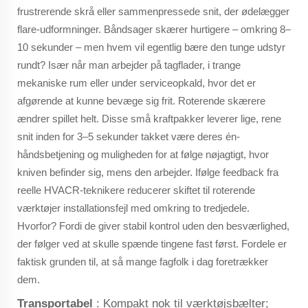
frustrerende skrå eller sammenpressede snit, der ødelægger
flare-udformninger. Båndsager skærer hurtigere – omkring 8–
10 sekunder – men hvem vil egentlig bære den tunge udstyr
rundt? Især når man arbejder på tagflader, i trange
mekaniske rum eller under serviceopkald, hvor det er
afgørende at kunne bevæge sig frit. Roterende skærere
ændrer spillet helt. Disse små kraftpakker leverer lige, rene
snit inden for 3–5 sekunder takket være deres én-
håndsbetjening og muligheden for at følge nøjagtigt, hvor
kniven befinder sig, mens den arbejder. Ifølge feedback fra
reelle HVACR-teknikere reducerer skiftet til roterende
værktøjer installationsfejl med omkring to tredjedele.
Hvorfor? Fordi de giver stabil kontrol uden den besværlighed,
der følger ved at skulle spænde tingene fast først. Fordele er
faktisk grunden til, at så mange fagfolk i dag foretrækker
dem.
Transportabel
: Kompakt nok til værktøjsbælter;