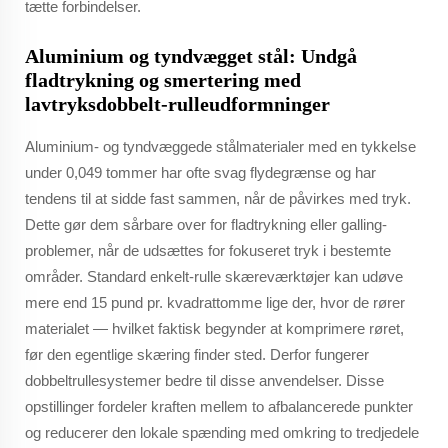
tætte forbindelser.
Aluminium og tyndvægget stål: Undgå
fladtrykning og smertering med
lavtryksdobbelt-rulleudformninger
Aluminium- og tyndvæggede stålmaterialer med en tykkelse
under 0,049 tommer har ofte svag flydegrænse og har
tendens til at sidde fast sammen, når de påvirkes med tryk.
Dette gør dem sårbare over for fladtrykning eller galling-
problemer, når de udsættes for fokuseret tryk i bestemte
områder. Standard enkelt-rulle skæreværktøjer kan udøve
mere end 15 pund pr. kvadrattomme lige der, hvor de rører
materialet — hvilket faktisk begynder at komprimere røret,
før den egentlige skæring finder sted. Derfor fungerer
dobbeltrullesystemer bedre til disse anvendelser. Disse
opstillinger fordeler kraften mellem to afbalancerede punkter
og reducerer den lokale spænding med omkring to tredjedele