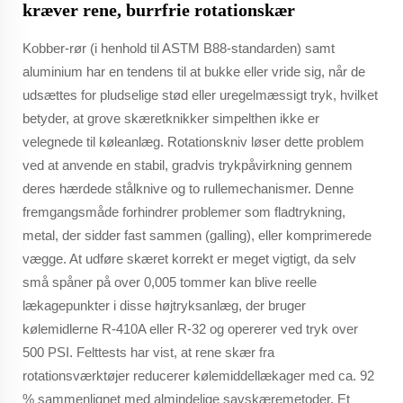
kræver rene, burrfrie rotationskær
Kobber-rør (i henhold til ASTM B88-standarden) samt
aluminium har en tendens til at bukke eller vride sig, når de
udsættes for pludselige stød eller uregelmæssigt tryk, hvilket
betyder, at grove skæretknikker simpelthen ikke er
velegnede til køleanlæg. Rotationskniv løser dette problem
ved at anvende en stabil, gradvis trykpåvirkning gennem
deres hærdede stålknive og to rullemechanismer. Denne
fremgangsmåde forhindrer problemer som fladtrykning,
metal, der sidder fast sammen (galling), eller komprimerede
vægge. At udføre skæret korrekt er meget vigtigt, da selv
små spåner på over 0,005 tommer kan blive reelle
lækagepunkter i disse højtryksanlæg, der bruger
kølemidlerne R-410A eller R-32 og opererer ved tryk over
500 PSI. Felttests har vist, at rene skær fra
rotationsværktøjer reducerer kølemiddellækager med ca. 92
% sammenlignet med almindelige savskæremetoder. Et