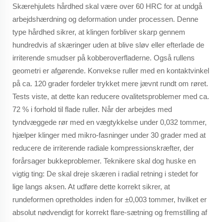
Skærehjulets hårdhed skal være over 60 HRC for at undgå
arbejdshærdning og deformation under processen. Denne
type hårdhed sikrer, at klingen forbliver skarp gennem
hundredvis af skæringer uden at blive sløv eller efterlade de
irriterende smudser på kobberoverfladerne. Også rullens
geometri er afgørende. Konvekse ruller med en kontaktvinkel
på ca. 120 grader fordeler trykket mere jævnt rundt om røret.
Tests viste, at dette kan reducere ovalitetsproblemer med ca.
72 % i forhold til flade ruller. Når der arbejdes med
tyndvæggede rør med en vægtykkelse under 0,032 tommer,
hjælper klinger med mikro-fasninger under 30 grader med at
reducere de irriterende radiale kompressionskræfter, der
forårsager bukkeproblemer. Teknikere skal dog huske en
vigtig ting: De skal dreje skæren i radial retning i stedet for
lige langs aksen. At udføre dette korrekt sikrer, at
rundeformen opretholdes inden for ±0,003 tommer, hvilket er
absolut nødvendigt for korrekt flare-sætning og fremstilling af