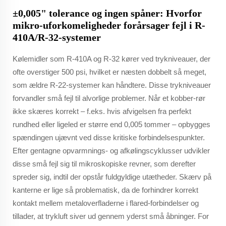
±0,005" tolerance og ingen spåner: Hvorfor
mikro-uforkomeligheder forårsager fejl i R-
410A/R-32-systemer
Kølemidler som R-410A og R-32 kører ved trykniveauer, der
ofte overstiger 500 psi, hvilket er næsten dobbelt så meget,
som ældre R-22-systemer kan håndtere. Disse trykniveauer
forvandler små fejl til alvorlige problemer. Når et kobber-rør
ikke skæres korrekt – f.eks. hvis afvigelsen fra perfekt
rundhed eller ligeled er større end 0,005 tommer – opbygges
spændingen ujævnt ved disse kritiske forbindelsespunkter.
Efter gentagne opvarmnings- og afkølingscyklusser udvikler
disse små fejl sig til mikroskopiske revner, som derefter
spreder sig, indtil der opstår fuldgyldige utætheder. Skærv på
kanterne er lige så problematisk, da de forhindrer korrekt
kontakt mellem metaloverfladerne i flared-forbindelser og
tillader, at trykluft siver ud gennem yderst små åbninger. For