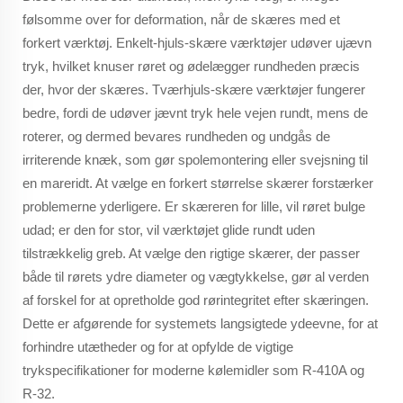
følsomme over for deformation, når de skæres med et
forkert værktøj. Enkelt-hjuls-skære værktøjer udøver ujævn
tryk, hvilket knuser røret og ødelægger rundheden præcis
der, hvor der skæres. Tværhjuls-skære værktøjer fungerer
bedre, fordi de udøver jævnt tryk hele vejen rundt, mens de
roterer, og dermed bevares rundheden og undgås de
irriterende knæk, som gør spolemontering eller svejsning til
en mareridt. At vælge en forkert størrelse skærer forstærker
problemerne yderligere. Er skæreren for lille, vil røret bulge
udad; er den for stor, vil værktøjet glide rundt uden
tilstrækkelig greb. At vælge den rigtige skærer, der passer
både til rørets ydre diameter og vægtykkelse, gør al verden
af forskel for at opretholde god rørintegritet efter skæringen.
Dette er afgørende for systemets langsigtede ydeevne, for at
forhindre utætheder og for at opfylde de vigtige
trykspecifikationer for moderne kølemidler som R-410A og
R-32.