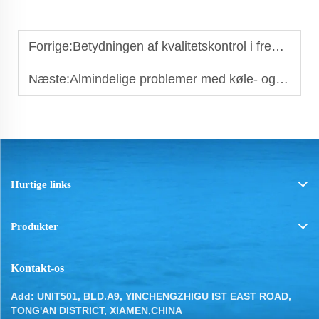
Forrige:
Betydningen af kvalitetskontrol i fremstillingen af køle- og fryseanlægsdele
Næste:
Almindelige problemer med køle- og fryseanlægsdele og hvordan de løses
Hurtige links
Produkter
Kontakt-os
Add: UNIT501, BLD.A9, YINCHENGZHIGU IST EAST ROAD,
TONG'AN DISTRICT, XIAMEN,CHINA