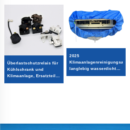
2025
Klimaanlagenreinigungsab
Überlastschutzrelais für
langlebig wasserdichtes
Kühlschrank und
Set mit flexibler
Klimaanlage, Ersatzteil
Ablaufleitung für den
für Kühlschrank 4TM-B
Heimgebrauch Q-535