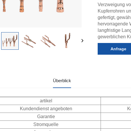
Verzweigung von
Kupferrohren un
gefertigt, gewä
hervorragende W
langfristige Lan
gewerblichen K
Anfrage
Überblick
artikel
Kundendienst angeboten
K
Garantie
Stromquelle