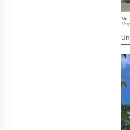
Um d
Verp
Un