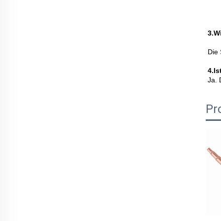
3.Wi
Die 
4.I
Ja. 
Pr