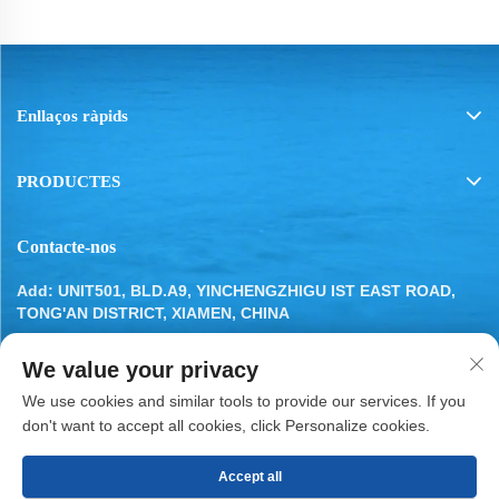
Enllaços ràpids
PRODUCTES
Contacte-nos
Add: UNIT501, BLD.A9, YINCHENGZHIGU IST EAST ROAD,
TONG'AN DISTRICT, XIAMEN, CHINA
Tel:
13799283649
We value your privacy
E-mail:
[email protected]
We use cookies and similar tools to provide our services. If you
don't want to accept all cookies, click Personalize cookies.
Accept all