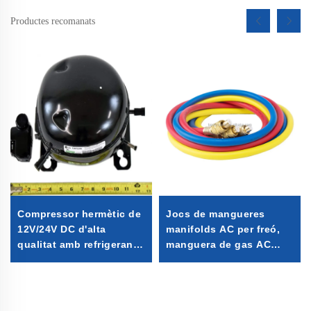
Productes recomanats
Compressor hermètic de
Jocs de mangueres
12V/24V DC d'alta
manifolds AC per freó,
qualitat amb refrigerant
manguera de gas AC
R600A per a frigorífics i
r407c r134a 30 iardes
congeladors muntats en
vehicles