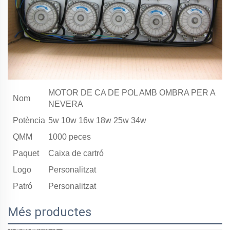
MOTOR DE CA DE POL AMB OMBRA PER A
Nom
NEVERA
Potència
5w 10w 16w 18w 25w 34w
QMM
1000 peces
Paquet
Caixa de cartró
Logo
Personalitzat
Patró
Personalitzat
Més productes