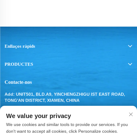
vehicles
Enllaços ràpids
PRODUCTES
Contacte-nos
Add: UNIT501, BLD.A9, YINCHENGZHIGU IST EAST ROAD,
TONG'AN DISTRICT, XIAMEN, CHINA
Tel:
13799283649
We value your privacy
E-mail:
[email protected]
We use cookies and similar tools to provide our services. If you
don't want to accept all cookies, click Personalize cookies.