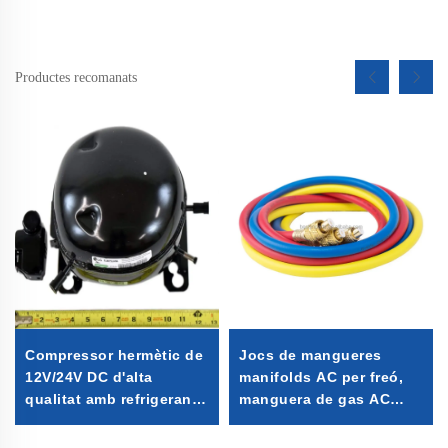
Productes recomanats
Compressor hermètic de
Jocs de mangueres
12V/24V DC d'alta
manifolds AC per freó,
qualitat amb refrigerant
manguera de gas AC
R600A per a frigorífics i
r407c r134a 30 iardes
congeladors muntats en