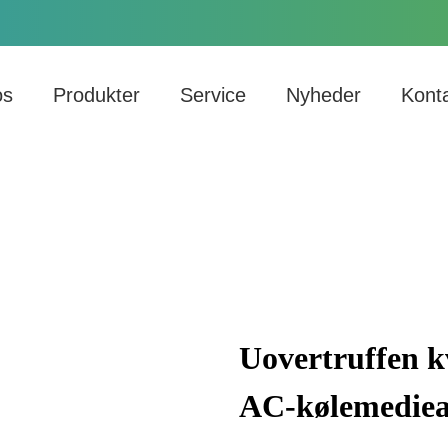
os
Produkter
Service
Nyheder
Kont
Uovertruffen kv
AC-kølemediea