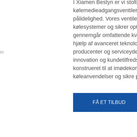
I Xiamen Bestyn er vi stol
kølemedieadgangsventiler
pålidelighed. Vores ventile
kølesystemer og sikrer opt
gennemgår omfattende kval
hjælp af avanceret teknologi
producenter og serviceyd
innovation og kundetilfre
konstrueret til at imødek
køleanvendelser og sikre pr
FÅ ET TILBUD