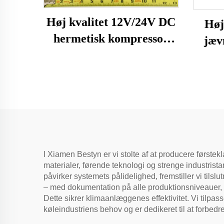
Høj kvalitet 12V/24V DC
Høj
hermetisk kompressor
jæv
R600A køledele til brug i
k
køleskabe og fryser på
køl
køretøjer
I Xiamen Bestyn er vi stolte af at producere først
materialer, førende teknologi og strenge industristan
påvirker systemets pålidelighed, fremstiller vi tilsl
– med dokumentation på alle produktionsniveauer, f
Dette sikrer klimaanlæggenes effektivitet. Vi tilpa
køleindustriens behov og er dedikeret til at forbedr