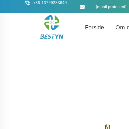
+86-13799283649
[email protected]
Forside
Om 