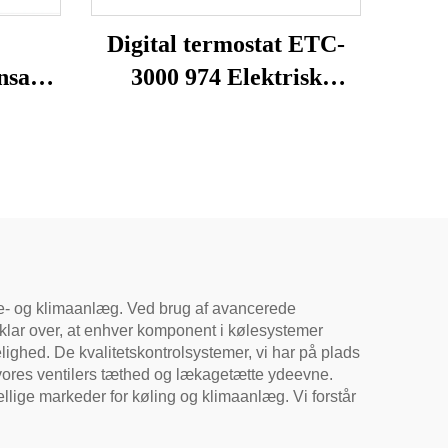
Digital termostat ETC-
nsator
3000 974 Elektrisk
ator
temperaturregulator til
husholdningskøleskab,
koldtvandsbeholder til
husholdningsapparater
øle- og klimaanlæg. Ved brug af avancerede
er klar over, at enhver komponent i kølesystemer
delighed. De kvalitetskontrolsystemer, vi har på plads
 vores ventilers tæthed og lækagetætte ydeevne.
ellige markeder for køling og klimaanlæg. Vi forstår