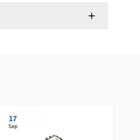
17
1
Sep
Se