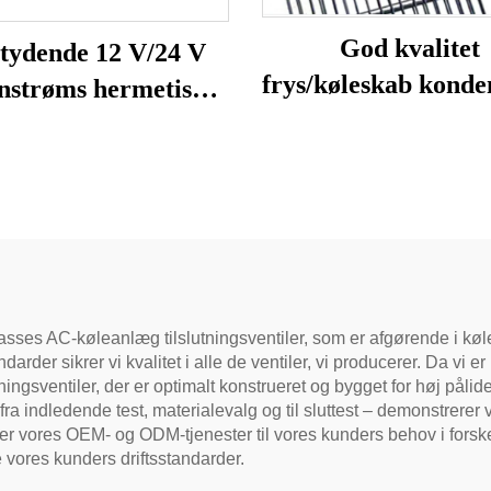
God kvalitet
tydende 12 V/24 V
frys/køleskab konde
nstrøms hermetisk
wire tube kondens
ompressor R600A
eanlæg til biler og
køleskabe
eklasses AC-køleanlæg tilslutningsventiler, som er afgørende i k
darder sikrer vi kvalitet i alle de ventiler, vi producerer. Da vi 
utningsventiler, der er optimalt konstrueret og bygget for høj påli
ra indledende test, materialevalg og til sluttest – demonstrerer
sser vores OEM- og ODM-tjenester til vores kunders behov i forsk
e vores kunders driftsstandarder.