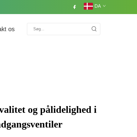
DA
akt os
alitet og pålidelighed i
dgangsventiler