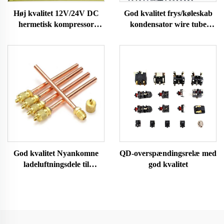
Høj kvalitet 12V/24V DC
God kvalitet frys/køleskab
hermetisk kompressor
kondensator wire tube
R600A køledele til brug i
kondensator
køleskabe og fryser på
køretøjer
God kvalitet Nyankomne
QD-overspændingsrelæ med
ladeluftningsdele til
god kvalitet
køleskab A/c