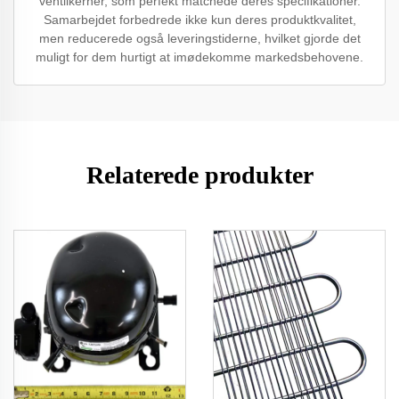
ventilkerner, som perfekt matchede deres specifikationer.
Samarbejdet forbedrede ikke kun deres produktkvalitet,
men reducerede også leveringstiderne, hvilket gjorde det
muligt for dem hurtigt at imødekomme markedsbehovene.
Relaterede produkter