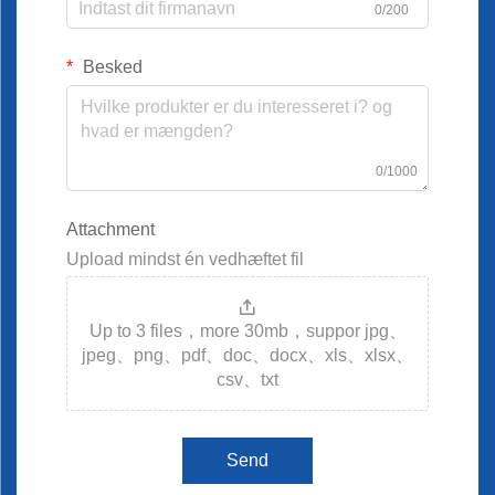
0/200
Besked
0/1000
Attachment
Upload mindst én vedhæftet fil
Up to 3 files，more 30mb，suppor jpg、
jpeg、png、pdf、doc、docx、xls、xlsx、
csv、txt
Send