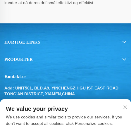
kunder at nå deres driftsmål effektivt og effektivt.
HURTIGE LINKS
PRODUKTER
Kontakt-os
Add: UNIT501, BLD.A9, YINCHENGZHIGU IST EAST ROAD,
TONG'AN DISTRICT, XIAMEN,CHINA
Tel:
13799283649
We value your privacy
E-mail:
[email protected]
We use cookies and similar tools to provide our services. If you
don't want to accept all cookies, click Personalize cookies.