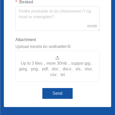
Besked
0/1000
Attachment
Upload mindst én vedhæftet fil
Up to 3 files，more 30mb，suppor jpg、
jpeg、png、pdf、doc、docx、xls、xlsx、
csv、txt
Send