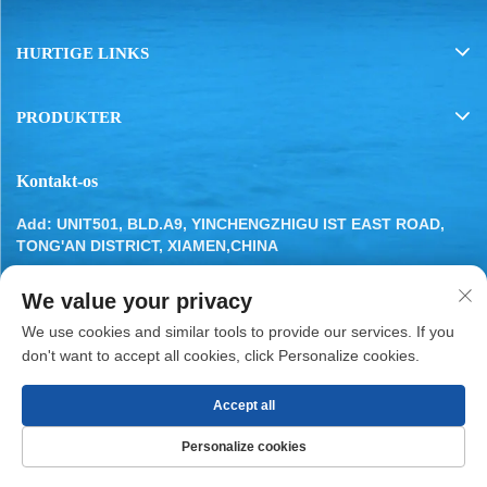
HURTIGE LINKS
PRODUKTER
Kontakt-os
Add: UNIT501, BLD.A9, YINCHENGZHIGU IST EAST ROAD,
TONG'AN DISTRICT, XIAMEN,CHINA
Tel:
13799283649
We value your privacy
E-mail:
[email protected]
We use cookies and similar tools to provide our services. If you
don't want to accept all cookies, click Personalize cookies.
Accept all
Copyright © 2025 af XIAMEN BESTYN REFRIGERATION
Personalize cookies
PARTS CO., LTD.
Privatlivspolitik