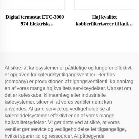
Digital termostat ETC-3000
Høj kvalitet
974 Elektrisk
kobberfiltertørrer til køling
temperaturregulator til
og aircondition
husholdningskøleskab,
koldtvandsbeholder til
husholdningsapparater
At sikre, at kølesystemer er pålidelige og fungerer effektivt,
er opgaven for køleudstyr tilgangsventiler. Her hos
(company) er produktionen af tilgangsventiler til køleanlæg
en af vores mange højkvalitets serviceydelser. Uanset om
det er køleskabe, klimaanlæg eller industrielle
kølesystemer, sikrer vi, at vores ventiler nemt kan
anvendes. At gøre service og vedligeholdelse af
kølemiddelsystemer effektivt er en af vores mange
højkvalitetsydelser. Vi gør dette ved at sikre, at vores
ventiler gør service og vedligeholdelse let tilgængelige,
hvilket sparer tid og ressourcer. At påbegynde