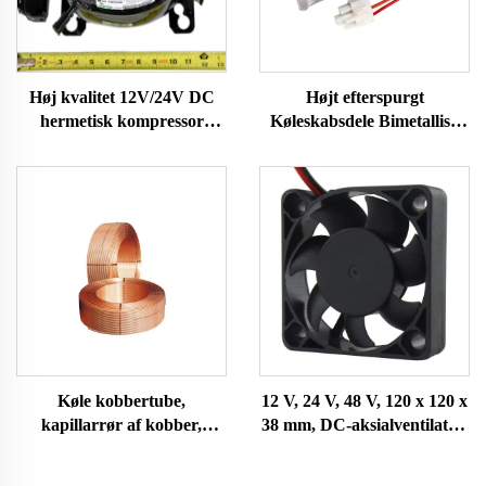
Høj kvalitet 12V/24V DC
Højt efterspurgt
hermetisk kompressor
Køleskabsdele Bimetallisk
R600A køledele til brug i
temperatursensor
køleskabe og fryser på
Reservestats til
køretøjer
frysningstermostat
Køle kobbertube,
12 V, 24 V, 48 V, 120 x 120 x
kapillarrør af kobber,
38 mm, DC-aksialventilator,
aircondition og køleskab
varmeafledningsventilator
kobbertube