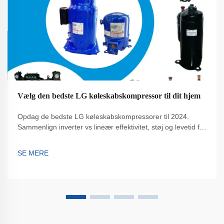
Vælg den bedste LG køleskabskompressor til dit hjem
Opdag de bedste LG køleskabskompressorer til 2024.
Sammenlign inverter vs lineær effektivitet, støj og levetid for
at reducere energiudgifter med op til 35 %. Spar 90 USD
årligt – find ud af, hvilken model der passer til dit hjem.
SE MERE