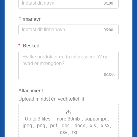
0/100
Firmanavn
0/200
Besked
0/1000
Attachment
Upload mindst én vedhæftet fil
Up to 3 files，more 30mb，suppor jpg、
jpeg、png、pdf、doc、docx、xls、xlsx、
csv、txt