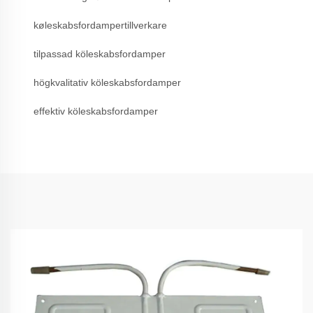
køleskabsfordampertillverkare
tilpassad köleskabsfordamper
högkvalitativ köleskabsfordamper
effektiv köleskabsfordamper