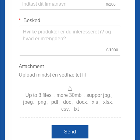
0/200
Besked
0/1000
Attachment
Upload mindst én vedhæftet fil
Up to 3 files，more 30mb，suppor jpg、
jpeg、png、pdf、doc、docx、xls、xlsx、
csv、txt
Send