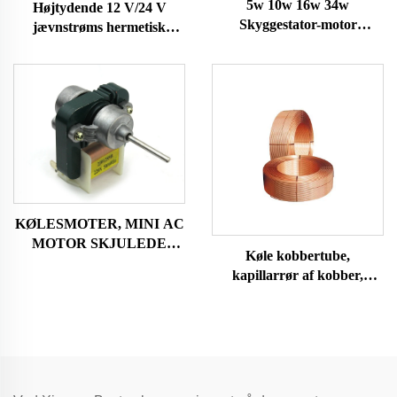
5w 10w 16w 34w
Højtydende 12 V/24 V
Skyggestator-motor
jævnstrøms hermetisk
Køleskabsventilatormotor
kompressor R600A
med ventilatorblad og beslag
køleanlæg til biler og
til frysningsskab
køleskabe
KØLESMOTER, MINI AC
MOTOR SKJULEDE
Køle kobbertube,
POLMOTORER
kapillarrør af kobber,
aircondition og køleskab
kobbertube