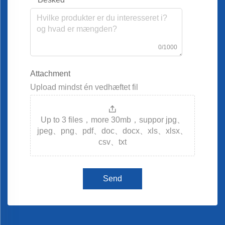
0/1000
Attachment
Upload mindst én vedhæftet fil
Up to 3 files，more 30mb，suppor jpg、
jpeg、png、pdf、doc、docx、xls、xlsx、
csv、txt
Send