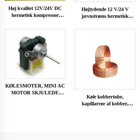
Høj kvalitet 12V/24V DC
Højtydende 12 V/24 V
hermetisk kompressor
jævnstrøms hermetisk
R600A køledele til brug i
kompressor R600A
køleskabe og fryser på
køleanlæg til biler og
køretøjer
køleskabe
KØLESMOTER, MINI AC
MOTOR SKJULEDE
Køle kobbertube,
POLMOTORER
kapillarrør af kobber,
aircondition og køleskab
kobbertube