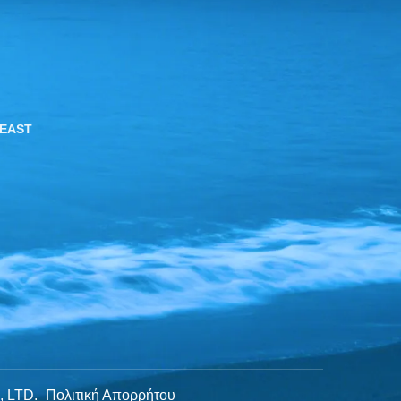
 EAST
, LTD.
Πολιτική Απορρήτου