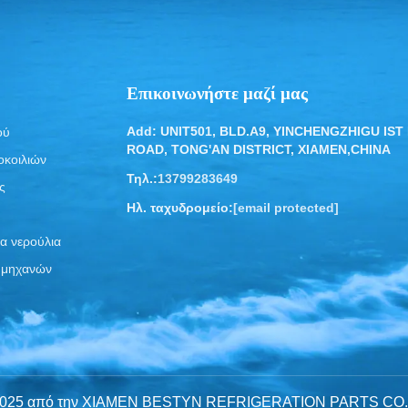
Επικοινωνήστε μαζί μας
Add: UNIT501, BLD.A9, YINCHENGZHIGU IST
ού
ROAD, TONG'AN DISTRICT, XIAMEN,CHINA
οκοιλιών
Τηλ.:
13799283649
ς
Ηλ. ταχυδρομείο:
[email protected]
α νερούλια
 μηχανών
© 2025 από την XIAMEN BESTYN REFRIGERATION PARTS CO.