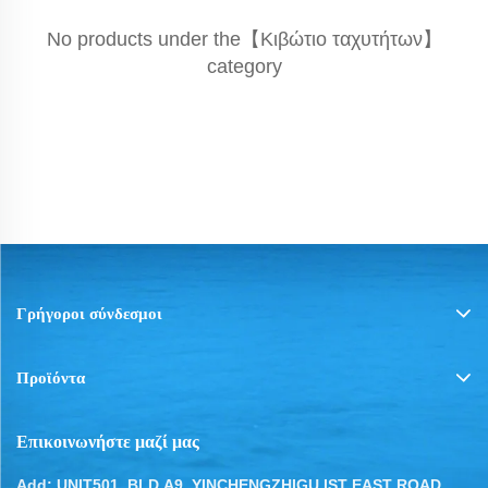
No products under the【Κιβώτιο ταχυτήτων】
category
Γρήγοροι σύνδεσμοι
Προϊόντα
Επικοινωνήστε μαζί μας
Add: UNIT501, BLD.A9, YINCHENGZHIGU IST EAST ROAD,