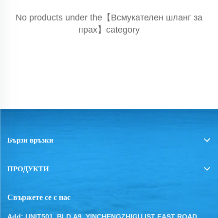
No products under the【Всмукателен шланг за
прах】category
Бързи връзки
ПРОДУКТИ
Свържете се с нас
Add: UNIT501, BLD.A9, YINCHENGZHIGU IST EAST ROAD,