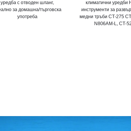
климатични уредби 
уредба с отводен шланг,
инструменти за развъ
еално за домашна/търговска
медни тръби CT-275 CT
употреба
N806AM-L, CT-5