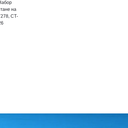
Набор
ртане на
278, CT-
26