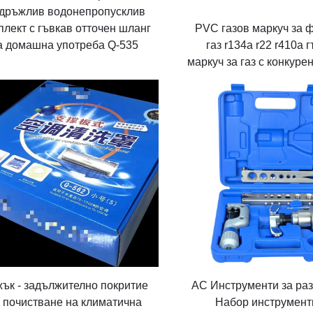
дръжлив водонепропусклив
плект с гъвкав отточен шланг
PVC газов маркуч за 
а домашна употреба Q-535
газ r134a r22 r410a 
маркуч за газ с конкуре
AC Инструменти за ра
ък - задължително покритие
Набор инструмент
 почистване на климатична