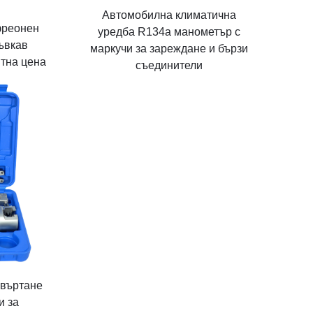
Автомобилна климатична
фреонен
уредба R134a манометър с
гъвкав
маркучи за зареждане и бързи
нтна цена
съединители
звъртане
и за