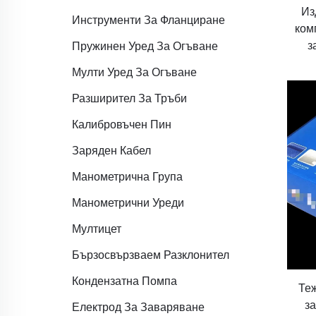
Из
Инструменти За Фланциране
ком
з
Пружинен Уред За Огъване
Мулти Уред За Огъване
Разширител За Тръби
Калибровъчен Пин
Заряден Кабел
Манометрична Група
Манометрични Уреди
Мултицет
Бързосвързваем Разклонител
Кондензатна Помпа
Теж
за
Електрод За Заваряване