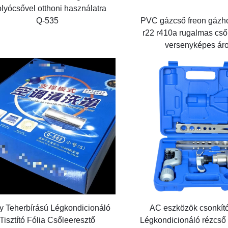
olyócsővel otthoni használatra
Q-535
PVC gázcső freon gázh
r22 r410a rugalmas cs
versenyképes ár
AC eszközök csonkító
y Teherbírású Légkondicionáló
Légkondicionáló rézcső 
Tisztító Fólia Csőleeresztő