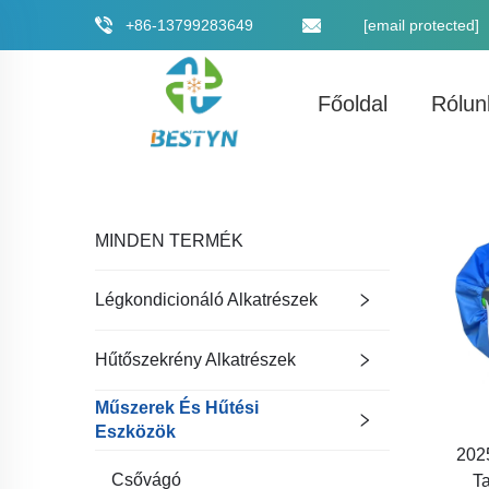
+86-13799283649
[email protected]
Főoldal
Rólun
MINDEN TERMÉK
Légkondicionáló Alkatrészek
Hűtőszekrény Alkatrészek
Műszerek És Hűtési
Eszközök
2025
Csővágó
Ta