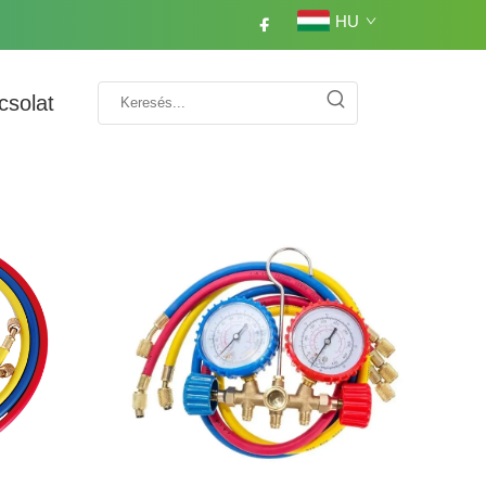
HU
csolat