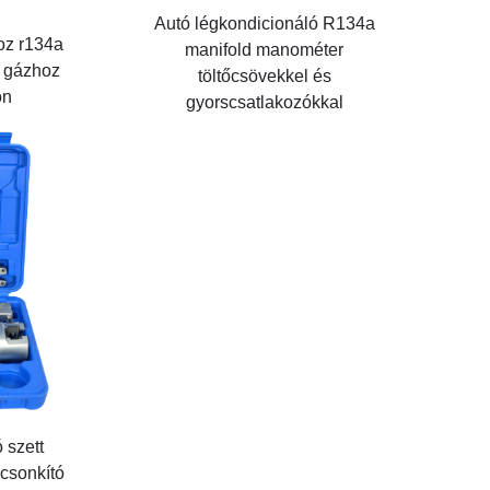
Autó légkondicionáló R134a
oz r134a
manifold manométer
ő gázhoz
töltőcsövekkel és
on
gyorscsatlakozókkal
 szett
csonkító