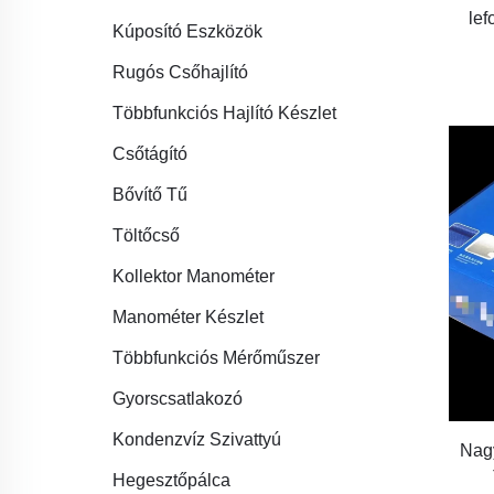
lef
Kúposító Eszközök
Rugós Csőhajlító
Többfunkciós Hajlító Készlet
Csőtágító
Bővítő Tű
Töltőcső
Kollektor Manométer
Manométer Készlet
Többfunkciós Mérőműszer
Gyorscsatlakozó
Kondenzvíz Szivattyú
Nag
Hegesztőpálca