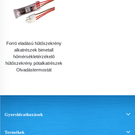
Forró eladású hűtőszekrény
alkatrészek bimetall
hőmérsékletérzékelő
hűtőszekrény pótalkatrészek
Olvadástermostát
Gyorshivatkozások
Termékek