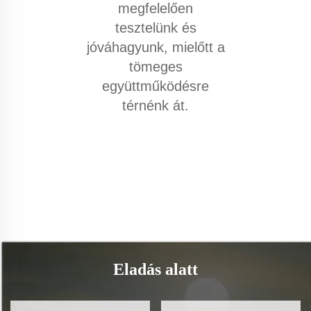
megfelelően
tesztelünk és
jóváhagyunk, mielőtt a
tömeges
együttműködésre
térnénk át.
Eladás alatt