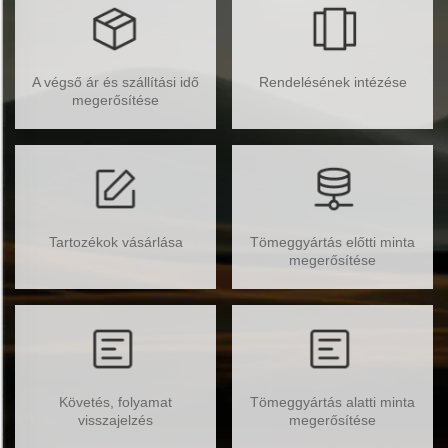
A végső ár és szállítási idő
Rendelésének intézése
megerősítése
Tartozékok vásárlása
Tömeggyártás előtti minta
megerősítése
Követés, folyamat
Tömeggyártás alatti minta
visszajelzés
megerősítése