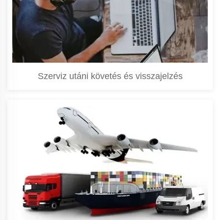
Szerviz utáni követés és visszajelzés