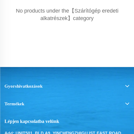
No products under the【Szárítógép eredeti
alkatrészek】category
Gyorshivatkozások
Termékek
Lépjen kapcsolatba velünk
Add: UNIT501, BLD.A9, YINCHENGZHIGU IST EAST ROAD,