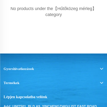
No products under the【Hűtőközeg mérleg】
category
Gyorshivatkozások
Termékek
Lépjen kapcsolatba velünk
Add: UNIT501, BLD.A9, YINCHENGZHIGU IST EAST ROAD,