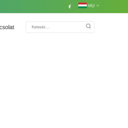
HU
csolat