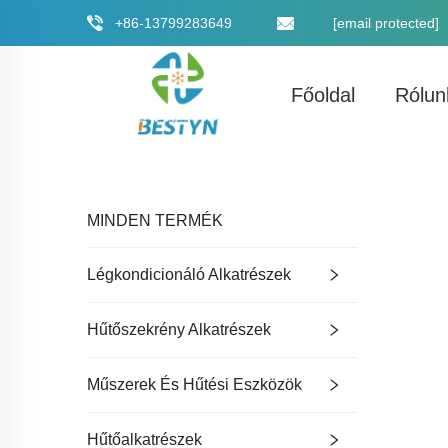
+86-13799283649
[email protected]
Főoldal
Rólun
MINDEN TERMÉK
Légkondicionáló Alkatrészek
Hűtőszekrény Alkatrészek
Műszerek És Hűtési Eszközök
Hűtőalkatrészek