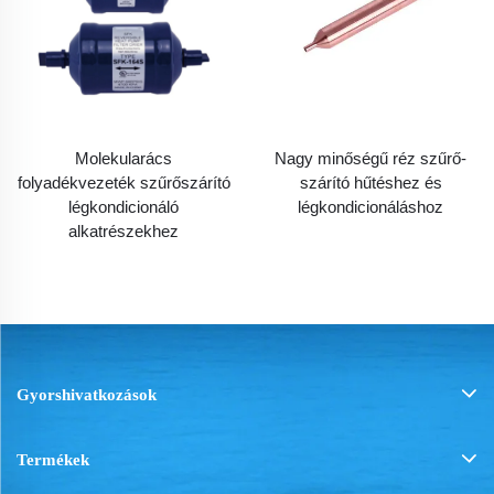
Molekularács
Nagy minőségű réz szűrő-
folyadékvezeték szűrőszárító
szárító hűtéshez és
légkondicionáló
légkondicionáláshoz
alkatrészekhez
Gyorshivatkozások
Termékek