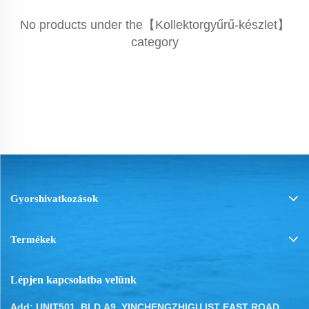
No products under the【Kollektorgyűrű-készlet】
category
Gyorshivatkozások
Termékek
Lépjen kapcsolatba velünk
Add: UNIT501, BLD.A9, YINCHENGZHIGU IST EAST ROAD,