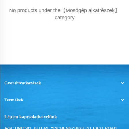
No products under the【Mosógép alkatrészek】
category
Gyorshivatkozások
Termékek
Lépjen kapcsolatba velünk
Add: UNIT501, BLD.A9, YINCHENGZHIGU IST EAST ROAD,