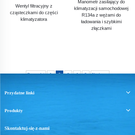
Manometr zasilający do
Wentyl filtracyjny z
klimatyzacji samochodowej
cząsteczkami do części
R134a z wężami do
klimatyzatora
ładowania i szybkimi
złączkami
Poprzedni
1
2
3
4
5
Następny
Przydatne linki
Produkty
Skontaktuj-się-z-nami