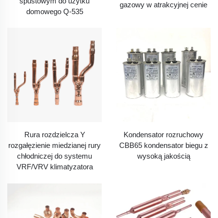
spustowym do użytku
gazowy w atrakcyjnej cenie
domowego Q-535
Rura rozdzielcza Y
Kondensator rozruchowy
rozgałęzienie miedzianej rury
CBB65 kondensator biegu z
chłodniczej do systemu
wysoką jakością
VRF/VRV klimatyzatora