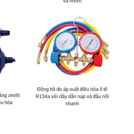
và nhôm
Đồng hồ đo áp suất điều hòa ô tô
ng zeolit
R134a với dây dẫn nạp và đầu nối
ều hòa
nhanh