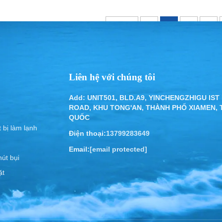
Trước
1
2
3
4
Liên hệ với chúng tôi
Add: UNIT501, BLD.A9, YINCHENGZHIGU IST
ROAD, KHU TONG'AN, THÀNH PHỐ XIAMEN,
QUỐC
 bị làm lạnh
Điện thoại:
13799283649
Email:
[email protected]
út bụi
ặt