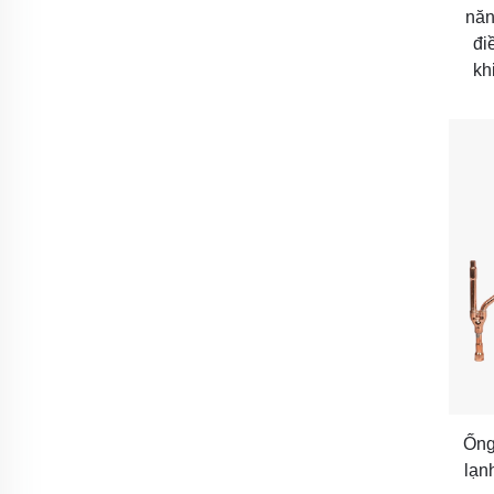
năn
đi
kh
Ống
lạn