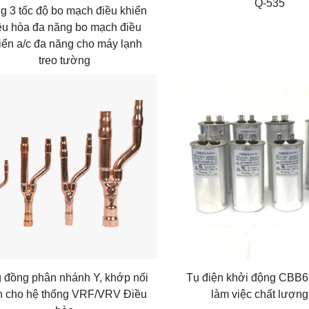
Q-535
g 3 tốc độ bo mạch điều khiển
ều hòa đa năng bo mạch điều
iển a/c đa năng cho máy lạnh
treo tường
 đồng phân nhánh Y, khớp nối
Tụ điện khởi động CBB65
h cho hệ thống VRF/VRV Điều
làm việc chất lượng