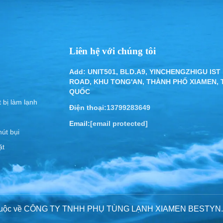
Liên hệ với chúng tôi
Add: UNIT501, BLD.A9, YINCHENGZHIGU IST
ROAD, KHU TONG'AN, THÀNH PHỐ XIAMEN,
QUỐC
 bị làm lạnh
Điện thoại:
13799283649
Email:
[email protected]
út bụi
ặt
 thuộc về CÔNG TY TNHH PHỤ TÙNG LẠNH XIAMEN BESTYN