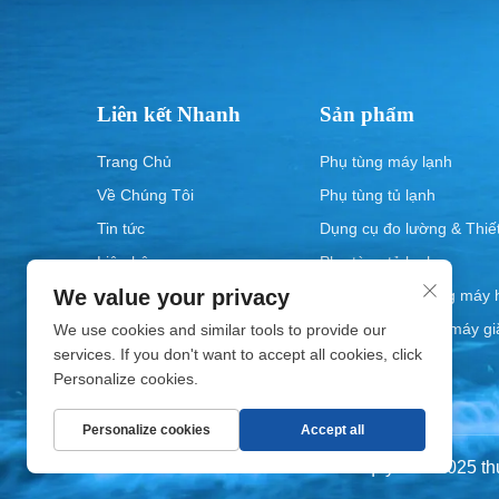
Liên kết Nhanh
Sản phẩm
Trang Chủ
Phụ tùng máy lạnh
Về Chúng Tôi
Phụ tùng tủ lạnh
Tin tức
Dụng cụ đo lường & Thiết
Liên hệ
Phụ tùng tủ lạnh
We value your privacy
Linh kiện dự phòng máy h
Linh kiện thay thế máy gi
We use cookies and similar tools to provide our
services. If you don't want to accept all cookies, click
Personalize cookies.
Personalize cookies
Accept all
Bản quyền © 2025