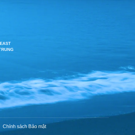
 EAST
 TRUNG
.
Chính sách Bảo mật