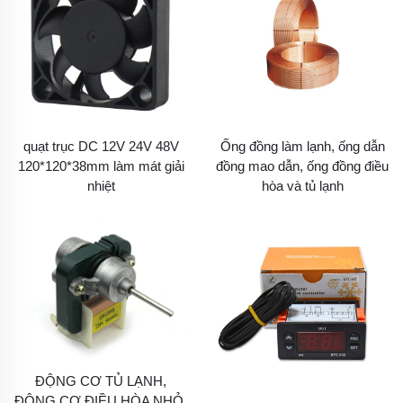
quạt trục DC 12V 24V 48V
Ống đồng làm lạnh, ống dẫn
120*120*38mm làm mát giải
đồng mao dẫn, ống đồng điều
nhiệt
hòa và tủ lạnh
ĐỘNG CƠ TỦ LẠNH,
ĐỘNG CƠ ĐIỀU HÒA NHỎ,