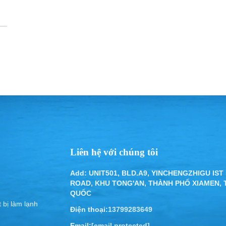
Liên hệ với chúng tôi
Add: UNIT501, BLD.A9, YINCHENGZHIGU IST
ROAD, KHU TONG'AN, THÀNH PHỐ XIAMEN,
QUỐC
 bị làm lạnh
Điện thoại:
13799283649
Email:
[email protected]