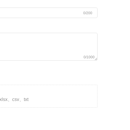
0/200
0/1000
xlsx、csv、txt