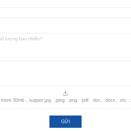
es，more 30mb，suppor jpg、jpeg、png、pdf、doc、docx、xls、
GỬI