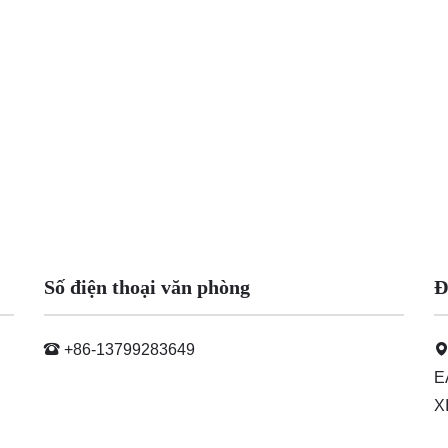
Số điện thoại văn phòng
Đ
+86-13799283649
E
X