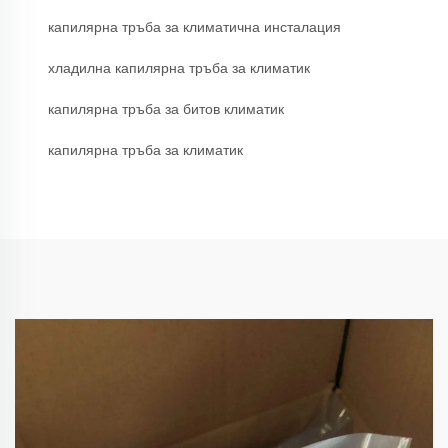
капилярна тръба за климатична инсталация
хладилна капилярна тръба за климатик
капилярна тръба за битов климатик
капилярна тръба за климатик