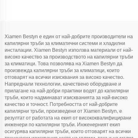
1/4 Hp електрически
Вентилатор за хладилник
въздушни компресори
с лопатка и скоба
Мини спираловидни
Двигател за замразителна
климатици за кола
камера
Xiamen Bestyn е един от най-добрите производители на
капилярни тръби за климатични системи и хладилни
инсталации. Xiamen Bestyn използва материали от най-
високо качество за производството на капилярни тръби
за климатици. Това позволява на Xiamen Bestyn да
произвежда капилярни тръби за климатици, които
отговарят на всички изисквания за високо качество.
Напреднали технологии, качествено оборудване и
прилагане на най-добри практики водят до капилярни
тръби, които надминават изискванията за най-високо
качество и точност. Потребността от най-добрите
капилярни тръби, произведени от Xiamen Bestyn, е
резултат от работата на екип от висококвалифицирани
инженери по капилярни тръби. Инженерният екип
осигурява капилярни тръби, които отговарят на всички