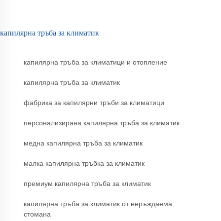
капилярна тръба за климатик
капилярна тръба за климатици и отопление
капилярна тръба за климатик
фабрика за капилярни тръби за климатици
персонализирана капилярна тръба за климатик
медна капилярна тръба за климатик
малка капилярна тръбка за климатик
премиум капилярна тръба за климатик
капилярна тръба за климатик от неръждаема
стомана