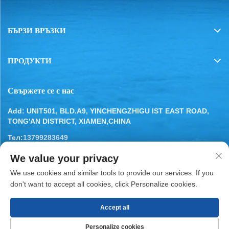
БЪРЗИ ВРЪЗКИ
ПРОДУКТИ
Свържете се с нас
Add: UNIT501, BLD.A9, YINCHENGZHIGU IST EAST ROAD,
TONG'AN DISTRICT, XIAMEN,CHINA
Тел:
13799283649
Имейл:
[email protected]
We value your privacy
We use cookies and similar tools to provide our services. If you
don't want to accept all cookies, click Personalize cookies.
Accept all
Всички права запазени © 2025 от XIAMEN BESTYN
REFRIGERATION PARTS CO., LTD.
Политика за
Personalize cookies