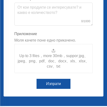
0/1000
Приложение
Моля качете поне едно прикачено.
Up to 3 files，more 30mb，suppor jpg、
jpeg、png、pdf、doc、docx、xls、xlsx、
csv、txt
Изпрати