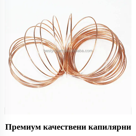
Премиум качествени капилярни