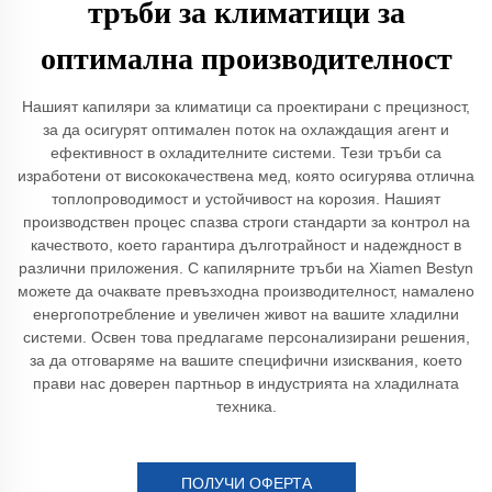
тръби за климатици за
оптимална производителност
Нашият капиляри за климатици са проектирани с прецизност,
за да осигурят оптимален поток на охлаждащия агент и
ефективност в охладителните системи. Тези тръби са
изработени от висококачествена мед, която осигурява отлична
топлопроводимост и устойчивост на корозия. Нашият
производствен процес спазва строги стандарти за контрол на
качеството, което гарантира дълготрайност и надеждност в
различни приложения. С капилярните тръби на Xiamen Bestyn
можете да очаквате превъзходна производителност, намалено
енергопотребление и увеличен живот на вашите хладилни
системи. Освен това предлагаме персонализирани решения,
за да отговаряме на вашите специфични изисквания, което
прави нас доверен партньор в индустрията на хладилната
техника.
ПОЛУЧИ ОФЕРТА