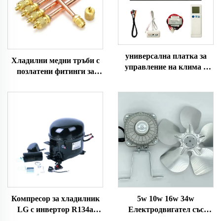
универсална платка за
Хладилни медни тръби с
управление на клима 3
позлатени фитинги за
скорости универсална
обслужване на
платка за управление на
климатични уредби
климатик универсална
платка за управление на
клима за разделен
климатик
Компресор за хладилник
5w 10w 16w 34w
LG с инвертор R134a
Електродвигател със
R600a охлаждащи агенти
сенсорен полюс