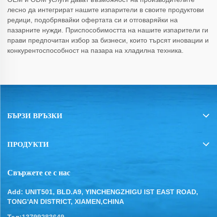
лесно да интегрират нашите изпарители в своите продуктови
редици, подобрявайки офертата си и отговаряйки на
пазарните нужди. Приспособимостта на нашите изпарители ги
прави предпочитан избор за бизнеси, които търсят иновации и
конкурентоспособност на пазара на хладилна техника.
БЪРЗИ ВРЪЗКИ
ПРОДУКТИ
Свържете се с нас
Add: UNIT501, BLD.A9, YINCHENGZHIGU IST EAST ROAD,
TONG'AN DISTRICT, XIAMEN,CHINA