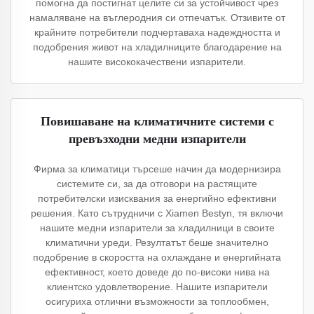
помогна да постигнат целите си за устойчивост чрез
намаляване на въглеродния си отпечатък. Отзивите от
крайните потребители подчертаваха надеждността и
подобрения живот на хладилниците благодарение на
нашите висококачествени изпарители.
Повишаване на климатичните системи с
превъзходни медни изпарители
Фирма за климатици търсеше начин да модернизира
системите си, за да отговори на растящите
потребителски изисквания за енергийно ефективни
решения. Като сътрудничи с Xiamen Bestyn, тя включи
нашите медни изпарители за хладилници в своите
климатични уреди. Резултатът беше значително
подобрение в скоростта на охлаждане и енергийната
ефективност, което доведе до по-високи нива на
клиентско удовлетворение. Нашите изпарители
осигуриха отлични възможности за топлообмен,