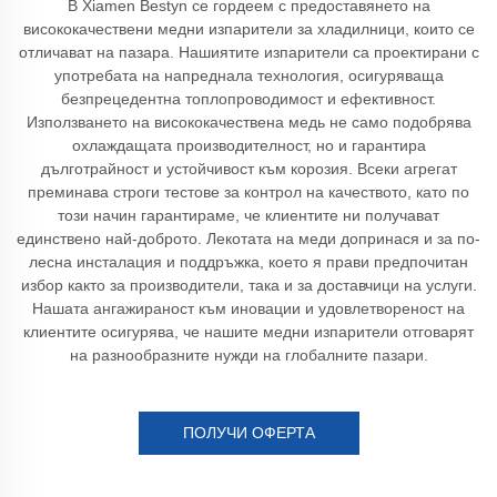
В Xiamen Bestyn се гордеем с предоставянето на
висококачествени медни изпарители за хладилници, които се
отличават на пазара. Нашиятите изпарители са проектирани с
употребата на напреднала технология, осигуряваща
безпрецедентна топлопроводимост и ефективност.
Използването на висококачествена медь не само подобрява
охлаждащата производителност, но и гарантира
дълготрайност и устойчивост към корозия. Всеки агрегат
преминава строги тестове за контрол на качеството, като по
този начин гарантираме, че клиентите ни получават
единствено най-доброто. Лекотата на меди допринася и за по-
лесна инсталация и поддръжка, което я прави предпочитан
избор както за производители, така и за доставчици на услуги.
Нашата ангажираност към иновации и удовлетвореност на
клиентите осигурява, че нашите медни изпарители отговарят
на разнообразните нужди на глобалните пазари.
ПОЛУЧИ ОФЕРТА