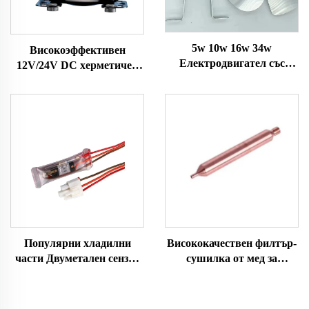
5w 10w 16w 34w
Високоэффективен
Електродвигател със
12V/24V DC херметичен
сенсорен полюс
компресор R600A за
Вентилатор за хладилник
рефрижераторни системи
с лопатка и скоба
за монтиране на превозни
Двигател за замразителна
средства
камера
Популярни хладилни
Висококачествен филтър-
части Двуметален сензор
сушилка от мед за
за температура за
охлаждане и
хладилник Резервни части
климатизация
за размразяване