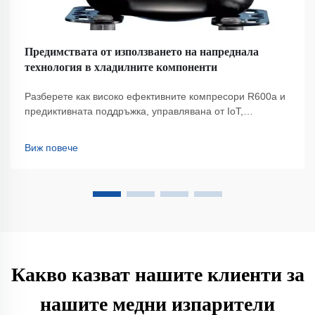
Предимствата от използването на напреднала
технология в хладилните компоненти
Разберете как високо ефективните компрeсори R600a и
предиктивната поддръжка, управлявана от IoT,
намаляват потреблението на енергия с 40% и
увеличават устойчивостта. Намалете разходите,
Виж повече
осигурете съответствие и подобрете надеждността.
Научете повече.
Какво казват нашите клиенти за
нашите медни изпарители