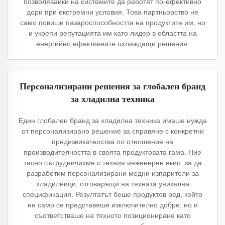
позволявайки на системите да работят по-ефективно
дори при екстремни условия. Това партньорство не
само повиши пазароспособността на продуктите им, но
и укрепи репутацията им като лидер в областта на
енергийно ефективните охлаждащи решения.
Персонализирани решения за глобален бранд
за хладилна техника
Един глобален бранд за хладилна техника имаше нужда
от персонализирано решение за справяне с конкретни
предизвикателства по отношение на
производителността в своята продуктовата гама. Ние
тясно сътрудничихме с техния инженерен екип, за да
разработим персонализирани медни изпарители за
хладилници, отговарящи на тяхната уникална
спецификация. Резултатът беше продуктов ред, който
не само се представяше изключително добре, но и
съответстваше на тяхното позициониране като