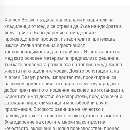
Термостат за
размразяване
Xiamen Bestyn създава напреднали изпарители за
хладилници от мед и се стреми да бъде най-добрата в
индустрията. Благодарение на модерните
производствени процеси, изпарителите притежават
изключителна топлинна ефективност,
топлопроводимост и дълготрайност. Използването на
мед като основен материал е предпазливо решение,
тъй като подпомага размяната на топлина и удължава
живота на хладилните уреди. Докато репутацията на
Xiamen Bestyn расте, изпарителите, проектирани за
различни приложения, отговарят на международните
добри практики по отношение на качество и стандарти.
Клиентите имат достъп до изпарители, предназначени
за хладилници, климатици и многобройни други
приложения. Високото равнище на качество и
надеждност, което клиентите очакват, става възможно
благодарение на строгите мерки за контрол на
качеството, включени в целия производствен процес.