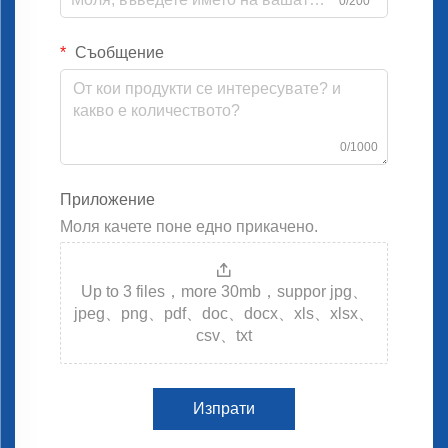
0/200
Съобщение
0/1000
Приложение
Моля качете поне едно прикачено.
Up to 3 files，more 30mb，suppor jpg、
jpeg、png、pdf、doc、docx、xls、xlsx、
csv、txt
Изпрати