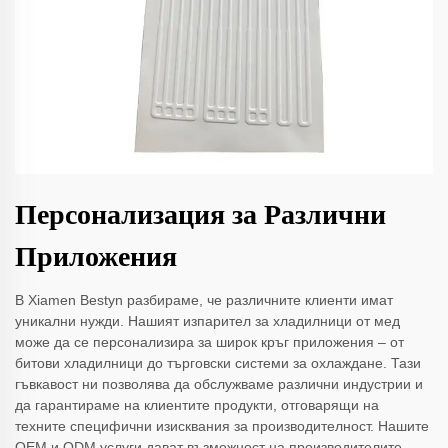
Персонализация за Различни
Приложения
В Xiamen Bestyn разбираме, че различните клиенти имат
уникални нужди. Нашият изпарител за хладилници от мед
може да се персонализира за широк кръг приложения – от
битови хладилници до търговски системи за охлаждане. Тази
гъвкавост ни позволява да обслужваме различни индустрии и
да гарантираме на клиентите продукти, отговарящи на
техните специфични изисквания за производителност. Нашите
OEM и ODM услуги дават възможност на производителите