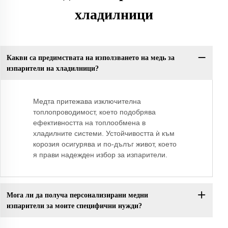
хладилници
Какви са предимствата на използването на медь за
изпарители на хладилници?
Медта притежава изключителна
топлопроводимост, което подобрява
ефективността на топлообмена в
хладилните системи. Устойчивостта ѝ към
корозия осигурява и по-дълъг живот, което
я прави надежден избор за изпарители.
Мога ли да получа персонализирани медни
изпарители за моите специфични нужди?