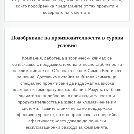
които подобрениха предлаганите от тях продукти и
доверието на клиентите.
Подобряване на производителността в сурови
условия
Компания, работеща в тропически климат, се
сблъскваше с предизвикателства относно стабилността
на климатиците си. Обърнаха се към Сямен Бестин за
решение. Доставихме стойки за битови климатици,
специално проектирани да издържат на висока
влажност и температурни колебания. Резултатът беше
значително подобрение в производителността и
продължителността на живот на климатичните им
системи. Нашите стойки не само поддържаха
ефективно уредите, но и допринесоха за енергийна
ефективност, което доведе до по-ниски
експлоатационни разходи за компанията.