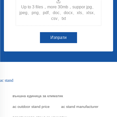
Up to 3 files，more 30mb，suppor jpg、
jpeg、png、pdf、doc、docx、xls、xlsx、
csv、txt
Изпрати
ac stand
външна единица за климатик
ac outdoor stand price
ac stand manufacturer