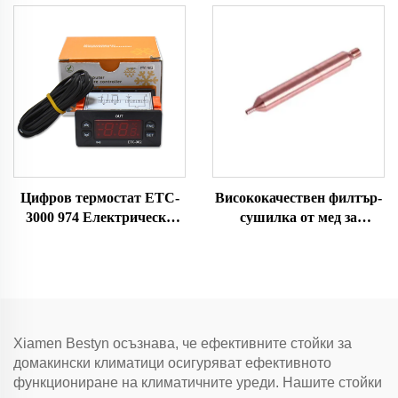
рефрижераторни системи
за монтиране на превозни
средства
Цифров термостат ETC-
Висококачествен филтър-
3000 974 Електрически
сушилка от мед за
регулатор на
охлаждане и
температурата за
климатизация
домашен хладилник,
студена стая за
домакински уреди
Xiamen Bestyn осъзнава, че ефективните стойки за
домакински климатици осигуряват ефективното
функциониране на климатичните уреди. Нашите стойки