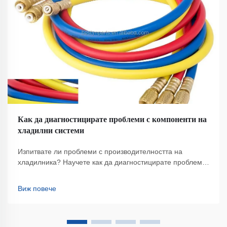
Как да диагностицирате проблеми с компоненти на
хладилни системи
Изпитвате ли проблеми с производителността на
хладилника? Научете как да диагностицирате проблеми
с кондензатора, компресора и охлаждащото вещество –
както и как да спестявате енергия и удължавате живота
Виж повече
на оборудването. Изтеглете цялото ръководство.