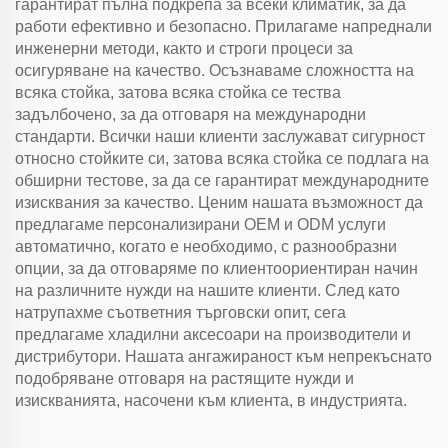
гарантират пълна подкрепа за всеки климатик, за да
работи ефективно и безопасно. Прилагаме напреднали
инженерни методи, както и строги процеси за
осигуряване на качество. Осъзнаваме сложността на
всяка стойка, затова всяка стойка се тества
задълбочено, за да отговаря на международни
стандарти. Всички наши клиенти заслужават сигурност
относно стойките си, затова всяка стойка се подлага на
обширни тестове, за да се гарантират международните
изисквания за качество. Ценим нашата възможност да
предлагаме персонализирани OEM и ODM услуги
автоматично, когато е необходимо, с разнообразни
опции, за да отговаряме по клиентоориентиран начин
на различните нужди на нашите клиенти. След като
натрупахме съответния търговски опит, сега
предлагаме хладилни аксесоари на производители и
дистрибутори. Нашата ангажираност към непрекъснато
подобряване отговаря на растящите нужди и
изискванията, насочени към клиента, в индустрията.