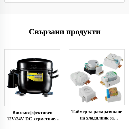
Свързани продукти
Таймер за размразяване
Високоэффективен
на хладилник за
12V/24V DC херметичен
замразителна камера
компресор R600A за