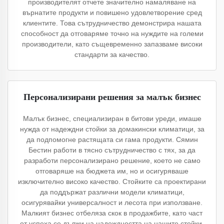
производителят отчете значително намаляване на
върнатите продукти и повишено удовлетворение сред
клиентите. Това сътрудничество демонстрира нашата
способност да отговаряме точно на нуждите на големи
производители, като същевременно запазваме високи
стандарти за качество.
Персонализирани решения за малък бизнес
Малък бизнес, специализиран в битови уреди, имаше
нужда от надеждни стойки за домакински климатици, за
да подпомогне растящата си гама продукти. Сямин
Бестин работи в тясно сътрудничество с тях, за да
разработи персонализирано решение, което не само
отговаряше на бюджета им, но и осигуряваше
изключително високо качество. Стойките са проектирани
да поддържат различни модели климатици,
осигурявайки универсалност и лесота при използване.
Малкият бизнес отбеляза скок в продажбите, като част
от успеха се дължи на надеждността на нашите стойки,